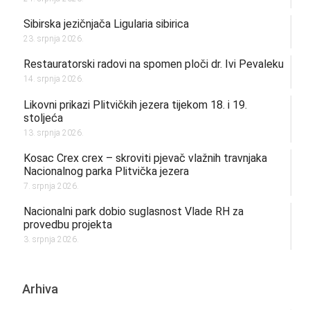
Sibirska jezičnjača Ligularia sibirica
23. srpnja 2026.
Restauratorski radovi na spomen ploči dr. Ivi Pevaleku
14. srpnja 2026.
Likovni prikazi Plitvičkih jezera tijekom 18. i 19.
stoljeća
13. srpnja 2026.
Kosac Crex crex – skroviti pjevač vlažnih travnjaka
Nacionalnog parka Plitvička jezera
7. srpnja 2026.
Nacionalni park dobio suglasnost Vlade RH za
provedbu projekta
3. srpnja 2026.
Arhiva