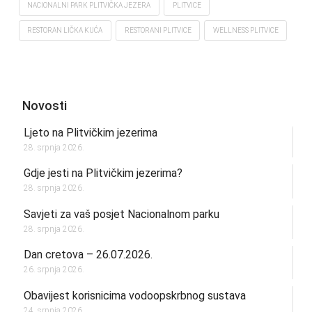
NACIONALNI PARK PLITVIČKA JEZERA
PLITVICE
RESTORAN LIČKA KUĆA
RESTORANI PLITVICE
WELLNESS PLITVICE
Novosti
Ljeto na Plitvičkim jezerima
28. srpnja 2026.
Gdje jesti na Plitvičkim jezerima?
28. srpnja 2026.
Savjeti za vaš posjet Nacionalnom parku
28. srpnja 2026.
Dan cretova – 26.07.2026.
26. srpnja 2026.
Obavijest korisnicima vodoopskrbnog sustava
24. srpnja 2026.