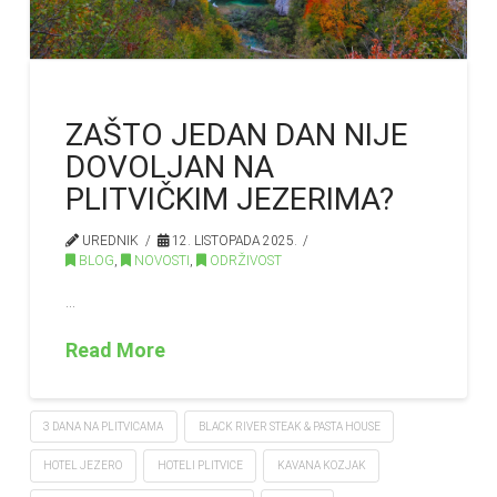
ZAŠTO JEDAN DAN NIJE
DOVOLJAN NA
PLITVIČKIM JEZERIMA?
UREDNIK
12. LISTOPADA 2025.
BLOG
,
NOVOSTI
,
ODRŽIVOST
…
Read More
3 DANA NA PLITVICAMA
BLACK RIVER STEAK & PASTA HOUSE
HOTEL JEZERO
HOTELI PLITVICE
KAVANA KOZJAK