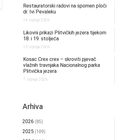
Restauratorski radovi na spomen ploči
dr. Ivi Pevaleku
14. srpnja 2026.
Likovni prikazi Plitvičkih jezera tijekom
18. i 19. stoljeća
13. srpnja 2026.
Kosac Crex crex – skroviti pjevač
vlažnih travnjaka Nacionalnog parka
Plitvička jezera
7. srpnja 2026.
Arhiva
2026
(85)
2025
(109)