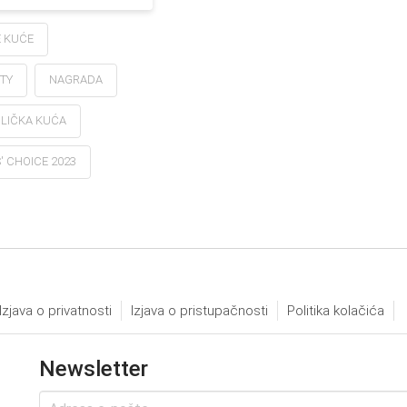
E KUĆE
ITY
NAGRADA
 LIČKA KUĆA
' CHOICE 2023
Izjava o privatnosti
Izjava o pristupačnosti
Politika kolačića
Newsletter