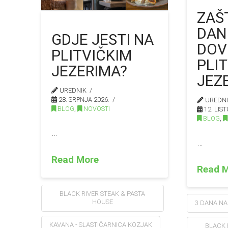
ZAŠ
DAN
GDJE JESTI NA
DOV
PLITVIČKIM
PLI
JEZERIMA?
JEZ
UREDNIK
28. SRPNJA 2026.
UREDN
BLOG
,
NOVOSTI
12. LIS
BLOG
,
…
…
Read More
Read 
BLACK RIVER STEAK & PASTA
HOUSE
3 DANA NA
KAVANA - SLASTIČARNICA KOZJAK
BLACK 