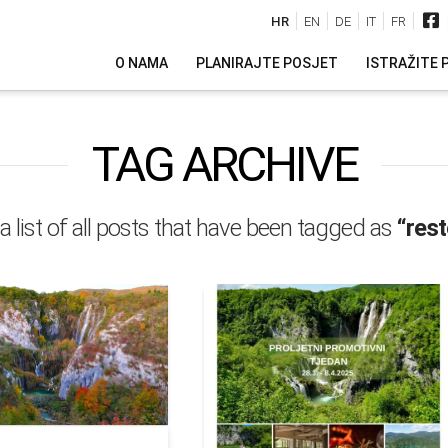
HR
EN
DE
IT
FR
O NAMA
PLANIRAJTE POSJET
ISTRAŽITE 
TAG ARCHIVE
 a list of all posts that have been tagged as
“rest