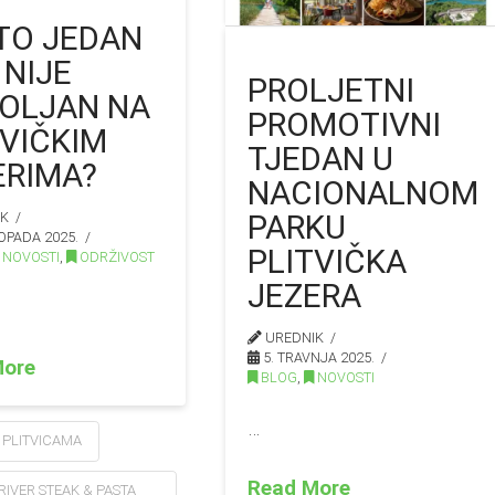
TO JEDAN
 NIJE
PROLJETNI
OLJAN NA
PROMOTIVNI
TVIČKIM
TJEDAN U
ERIMA?
NACIONALNOM
PARKU
IK
TOPADA 2025.
PLITVIČKA
NOVOSTI
,
ODRŽIVOST
JEZERA
UREDNIK
5. TRAVNJA 2025.
More
BLOG
,
NOVOSTI
…
 PLITVICAMA
Read More
RIVER STEAK & PASTA