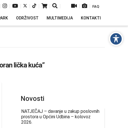
|
|
|
|
|
|
|
|
|
FAQ
PARK
ODRŽIVOST
MULTIMEDIJA
KONTAKTI
oran lička kuća”
Novosti
NATJEČAJ – davanje u zakup poslovnih
prostora u Općini Udbina – kolovoz
2026.