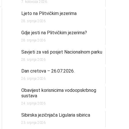
7. kolovoza 2026.
Ljeto na Plitvičkim jezerima
28. srpnja 2026.
Gdje jesti na Plitvičkim jezerima?
28. srpnja 2026.
Savjeti za vaš posjet Nacionalnom parku
28. srpnja 2026.
Dan cretova – 26.07.2026.
26. srpnja 2026.
Obavijest korisnicima vodoopskrbnog
sustava
24. srpnja 2026.
Sibirska jezičnjača Ligularia sibirica
23. srpnja 2026.