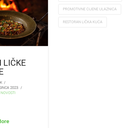
PROMOTIVNE CIJENE ULAZNICA
RESTORAN LIČKA KUĆA
I LIČKE
E
IK
SINCA 2023.
NOVOSTI
More