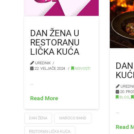
DAN ŽENA U
RESTORANU
LIČKA KUĆA
DAN
UREDNIK
22. VELJAČE 2024.
NOVOSTI
KUĆ
…
UREDN
20. PRO
BLOG
,
Read More
…
DAN ŽENA
MAROCO BAND
Read 
RESTORAN LIČKA KUĆA