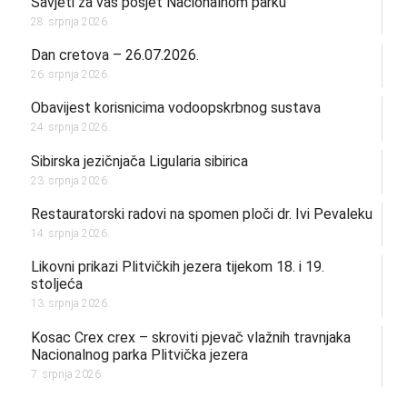
Savjeti za vaš posjet Nacionalnom parku
28. srpnja 2026.
Dan cretova – 26.07.2026.
26. srpnja 2026.
Obavijest korisnicima vodoopskrbnog sustava
24. srpnja 2026.
Sibirska jezičnjača Ligularia sibirica
23. srpnja 2026.
Restauratorski radovi na spomen ploči dr. Ivi Pevaleku
14. srpnja 2026.
Likovni prikazi Plitvičkih jezera tijekom 18. i 19.
stoljeća
13. srpnja 2026.
Kosac Crex crex – skroviti pjevač vlažnih travnjaka
Nacionalnog parka Plitvička jezera
7. srpnja 2026.