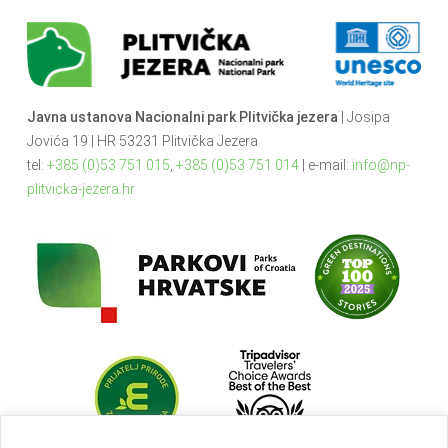
Javna ustanova Nacionalni park Plitvička jezera
| Josipa
Jovića 19 | HR 53231 Plitvička Jezera
tel:
+385 (0)53 751 015
,
+385 (0)53 751 014
| e-mail:
info@np-
plitvicka-jezera.hr