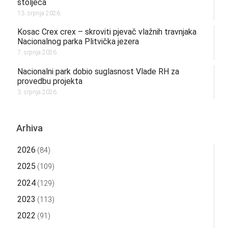
stoljeća
13. srpnja 2026.
Kosac Crex crex – skroviti pjevač vlažnih travnjaka
Nacionalnog parka Plitvička jezera
7. srpnja 2026.
Nacionalni park dobio suglasnost Vlade RH za
provedbu projekta
3. srpnja 2026.
Arhiva
2026
(84)
2025
(109)
2024
(129)
2023
(113)
2022
(91)