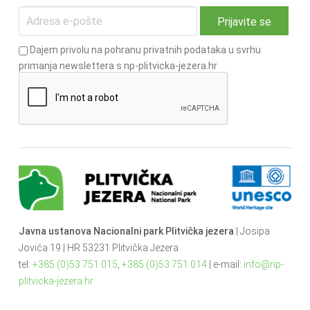
Dajem privolu na pohranu privatnih podataka u svrhu
primanja newslettera s np-plitvicka-jezera.hr
Javna ustanova Nacionalni park Plitvička jezera
| Josipa
Jovića 19 | HR 53231 Plitvička Jezera
tel:
+385 (0)53 751 015
,
+385 (0)53 751 014
| e-mail:
info@np-
plitvicka-jezera.hr