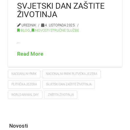
SVJETSKI DAN ZAŠTITE
ŽIVOTINJA
UREDNIK
4. LISTOPADA 2025.
BLOG
,
NOVOSTI STRUČNE SLUŽBE
…
Read More
NACIOANLNI PARK
NACIONALNI PARK PLITVIČKA JEZERA
PLITVIČKA JEZERA
SVJETSKI DAN ZAŠTITE ŽIVOTINJA
WORLD ANIMAL DAY
ZAŠTITA ŽIVOTINJA
Novosti