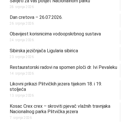
Savjeti za vaš posjet Nacionalnom parku
28. srpnja 2026.
Dan cretova – 26.07.2026.
26. srpnja 2026.
Obavijest korisnicima vodoopskrbnog sustava
24. srpnja 2026.
Sibirska jezičnjača Ligularia sibirica
23. srpnja 2026.
Restauratorski radovi na spomen ploči dr. Ivi Pevaleku
14. srpnja 2026.
Likovni prikazi Plitvičkih jezera tijekom 18. i 19.
stoljeća
13. srpnja 2026.
Kosac Crex crex – skroviti pjevač vlažnih travnjaka
Nacionalnog parka Plitvička jezera
7. srpnja 2026.