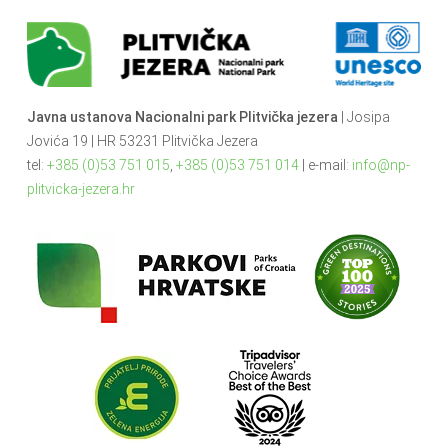
Javna ustanova Nacionalni park Plitvička jezera
| Josipa
Jovića 19 | HR 53231 Plitvička Jezera
tel:
+385 (0)53 751 015
,
+385 (0)53 751 014
| e-mail:
info@np-
plitvicka-jezera.hr