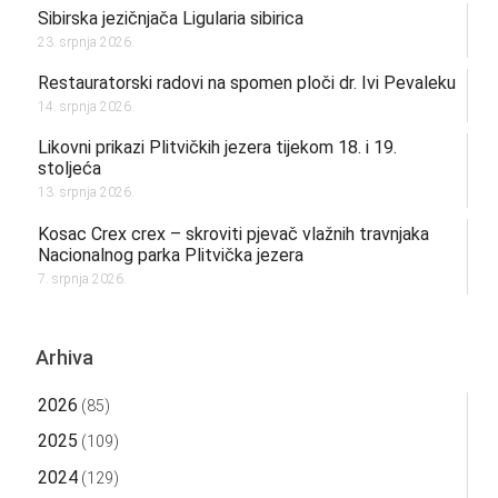
Sibirska jezičnjača Ligularia sibirica
23. srpnja 2026.
Restauratorski radovi na spomen ploči dr. Ivi Pevaleku
14. srpnja 2026.
Likovni prikazi Plitvičkih jezera tijekom 18. i 19.
stoljeća
13. srpnja 2026.
Kosac Crex crex – skroviti pjevač vlažnih travnjaka
Nacionalnog parka Plitvička jezera
7. srpnja 2026.
Arhiva
2026
(85)
2025
(109)
2024
(129)