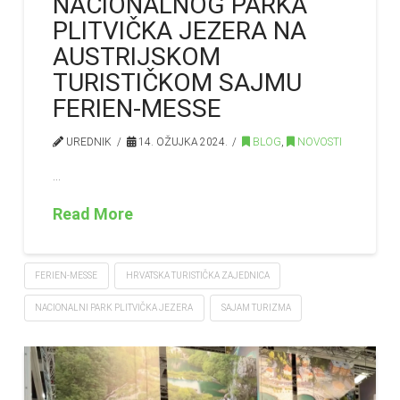
NACIONALNOG PARKA
PLITVIČKA JEZERA NA
AUSTRIJSKOM
TURISTIČKOM SAJMU
FERIEN-MESSE
UREDNIK
14. OŽUJKA 2024.
BLOG
,
NOVOSTI
…
Read More
FERIEN-MESSE
HRVATSKA TURISTIČKA ZAJEDNICA
NACIONALNI PARK PLITVIČKA JEZERA
SAJAM TURIZMA