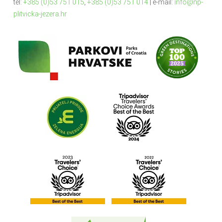
tel:
+385 (0)53 751 015
,
+385 (0)53 751 014
| e-mail:
info@np-
plitvicka-jezera.hr