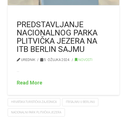
PREDSTAVLJANJE
NACIONALNOG PARKA
PLITVIČKA JEZERA NA
ITB BERLIN SAJMU
UREDNIK
5. OŽUJKA 2024.
NOVOSTI
…
Read More
HRVATSKA TURISTIČKA ZAJEDNICA
ITB SAJMU U BERLINU
NACIONALNI PARK PLITVIČKA JEZERA