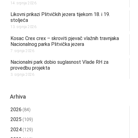
14. srpnja 2026.
Likovni prikazi Plitvičkih jezera tijekom 18. i 19.
stoljeća
13. srpnja 2026.
Kosac Crex crex – skroviti pjevač vlažnih travnjaka
Nacionalnog parka Plitvička jezera
7. srpnja 2026.
Nacionalni park dobio suglasnost Vlade RH za
provedbu projekta
3. srpnja 2026.
Arhiva
2026
(84)
2025
(109)
2024
(129)