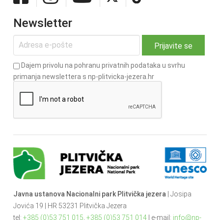
Newsletter
Dajem privolu na pohranu privatnih podataka u svrhu
primanja newslettera s np-plitvicka-jezera.hr
Javna ustanova Nacionalni park Plitvička jezera
| Josipa
Jovića 19 | HR 53231 Plitvička Jezera
tel:
+385 (0)53 751 015
,
+385 (0)53 751 014
| e-mail:
info@np-