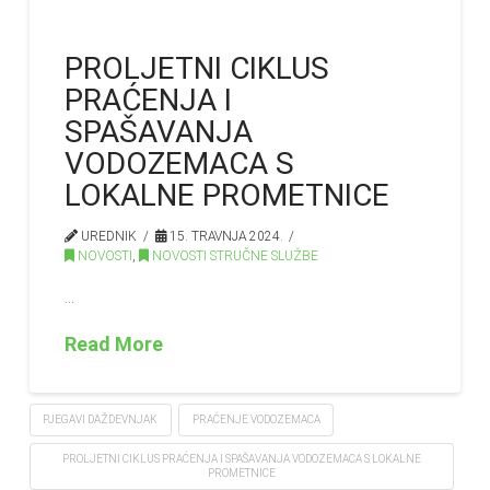
PROLJETNI CIKLUS
PRAĆENJA I
SPAŠAVANJA
VODOZEMACA S
LOKALNE PROMETNICE
UREDNIK
15. TRAVNJA 2024.
NOVOSTI
,
NOVOSTI STRUČNE SLUŽBE
…
Read More
PJEGAVI DAŽDEVNJAK
PRAĆENJE VODOZEMACA
PROLJETNI CIKLUS PRAĆENJA I SPAŠAVANJA VODOZEMACA S LOKALNE
PROMETNICE