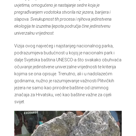
uvjetima, omogućeno je nastajanje sedre koja je
pregrađivanjem vodotoka stvorila niz jezera, barijera i
slapova.
Sveukupnost tih procesa i njihova jedinstvena
ekologija te izuzetna ljepota područja čine jedinstvenu
univerzalnu vrijednost.
Vizija ovog najvećeg i najstarijeg nacionalnog parka,
podrazumijeva budućnost u kojoj je nacionalni park i
dalje Svjetska baština UNESCO-a što svakako obuhvaća
očuvanje jedinstvene univerzalne vrijednosti te kriterija
kojima se ona opisuje. Trenutno, ali i u nadolazećim
godinama, nužno je razumijevanje važnosti Plitvičkih
jezera ne samo kao prirodne baštine od iznimnog
značaja za Hrvatsku, već kao baštine važne za cijeli
svijet.