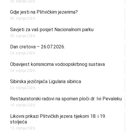
28. srpnja 2026.
Gdje jesti na Plitvičkim jezerima?
28. srpnja 2026.
Savjeti za vaš posjet Nacionalnom parku
28. srpnja 2026.
Dan cretova – 26.07.2026.
26. srpnja 2026.
Obavijest korisnicima vodoopskrbnog sustava
24. srpnja 2026.
Sibirska jezičnjača Ligularia sibirica
23. srpnja 2026.
Restauratorski radovi na spomen ploči dr. Ivi Pevaleku
14. srpnja 2026.
Likovni prikazi Plitvičkih jezera tijekom 18. i 19.
stoljeća
13. srpnja 2026.