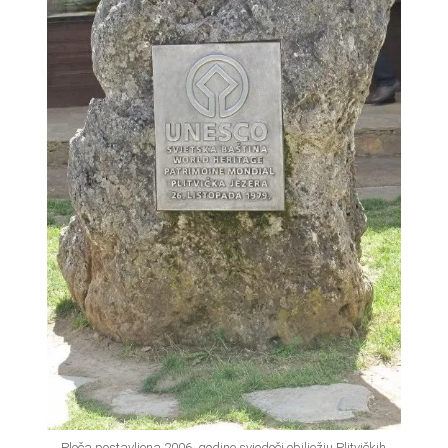
Ploča postavljena 2006. godine svjedoči obilježju Plitvičkih