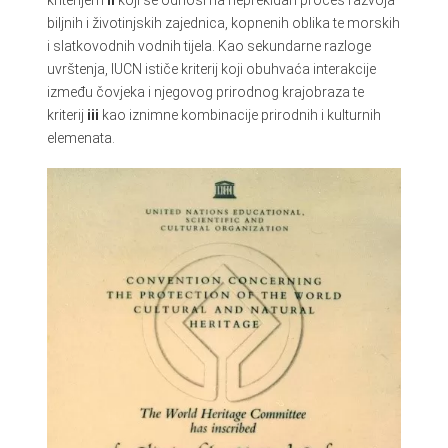
biljnih i životinjskih zajednica, kopnenih oblika te morskih
i slatkovodnih vodnih tijela. Kao sekundarne razloge
uvrštenja, IUCN ističe kriterij koji obuhvaća interakcije
između čovjeka i njegovog prirodnog krajobraza te
kriterij
iii
kao iznimne kombinacije prirodnih i kulturnih
elemenata.