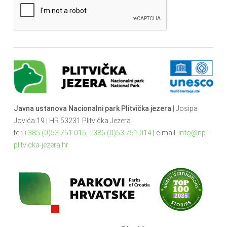
Javna ustanova Nacionalni park Plitvička jezera
| Josipa
Jovića 19 | HR 53231 Plitvička Jezera
tel:
+385 (0)53 751 015
,
+385 (0)53 751 014
| e-mail:
info@np-
plitvicka-jezera.hr