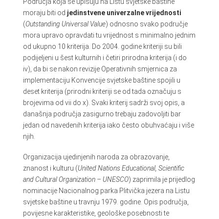
Područja koja se upisuju na Listu svjetske baštine
moraju biti od
jedinstvene univerzalne vrijednosti
(
Outstanding Universal Value
) odnosno svako područje
mora upravo opravdati tu vrijednost s minimalno jednim
od ukupno 10 kriterija. Do 2004. godine kriteriji su bili
podijeljeni u šest kulturnih i četiri prirodna kriterija (i do
iv), da bi se nakon revizije Operativnih smjernica za
implementaciju Konvencije svjetske baštine spojili u
deset kriterija (prirodni kriteriji se od tada označuju s
brojevima od vii do x). Svaki kriterij sadrži svoj opis, a
današnja područja zasigurno trebaju zadovoljiti bar
jedan od navedenih kriterija iako često obuhvaćaju i više
njih.
Organizacija ujedinjenih naroda za obrazovanje,
znanost i kulturu (
United Nations Educational, Scientific
and Cultural Organization
– UNESCO
) zaprimila je prijedlog
nominacije Nacionalnog parka Plitvička jezera na Listu
svjetske baštine u travnju 1979. godine. Opis područja,
povijesne karakteristike, geološke posebnosti te