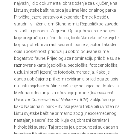
najvažniji dio dokumenta, obrazloženje za uključenje na
Listu svjetske baštine, tada je u ime Nacionalnog parka
Plitvička jezera sastavio Aleksandar Brnek-Kostić u
suradnji s inženjerom Stahanom iz Republičkog zavoda
za zaštitu prirode u Zagrebu. Opisujući sedrene barijere
koje pregrađuju riječnu dolinu, biološke i ekološke uvjete
koji su potrebni za rast sedrenih barijera, autori također
opisu posebnosti pridružuju dobro očuvane šume i
bogatstvo faune. Prijedlogu za nominaciju priložile su se
raznovrsne karte (geološka, pedološka, fotocenološka,
uzdužni profil jezera) te fotodokumentacija. Kako je i
danas uobičajeno prilikom revidiranja prijedloga za upis
na Listu svjetske baštine, mišljenje na prijedlog dostavlja
Međunarodna unija za očuvanje prirode (
International
Union for Conservation of Nature
– IUCN
). Zaključeno je
kako Nacionalni park Plitvička jezera treba biti uvršten na
Listu svjetske baštine primarno zbog „neporemećenog
nastajanje sedre“ što oblikuje krajobrazni karakter i
hidrološki sustav. Taj proces je u potpunosti sukladan s
kriterijem
ii
koji se odnosi na neprekidan proces razvoja