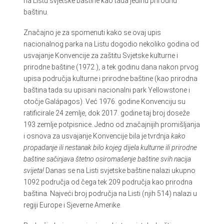
na Listu svjetske baštine kao tada jedinu prirodnu
baštinu.
Značajno je za spomenuti kako se ovaj upis
nacionalnog parka na Listu dogodio nekoliko godina od
usvajanje Konvencije za zaštitu Svjetske kulturne i
prirodne baštine (1972.), a tek godinu dana nakon prvog
upisa područja kulturne i prirodne baštine (kao prirodna
baština tada su upisani nacionalni park Yellowstone i
otočje Galápagos). Već 1976. godine Konvenciju su
ratificirale 24 zemlje, dok 2017. godine taj broj doseže
193 zemlje potpisnice. Jedno od značajnijih promišljanja
i osnova za usvajanje Konvencije bila je tvrdnja
kako
propadanje ili nestanak bilo kojeg dijela kulturne ili prirodne
baštine sačinjava štetno osiromašenje baštine svih nacija
svijeta!
Danas se na Listi svjetske baštine nalazi ukupno
1092 područja od čega tek 209 područja kao prirodna
baština. Najveći broj područja na Listi (njih 514) nalazi u
regiji Europe i Sjeverne Amerike.