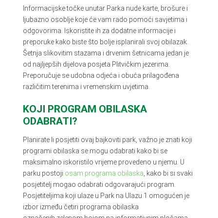
Informacijske točke unutar Parka nude karte, brošure i
ljubazno osoblje koje će vam rado pomoći savjetima i
odgovorima. Iskoristite ih za dodatne informacije i
preporuke kako biste što bolje isplanirali svoj obilazak.
Šetnja slikovitim stazama i drvenim šetnicama jedan je
od najljepših dijelova posjeta Plitvičkim jezerima.
Preporučuje se udobna odjeća i obuća prilagođena
različitim terenima i vremenskim uvjetima.
KOJI PROGRAM OBILASKA
ODABRATI?
Planirate li posjetiti ovaj bajkoviti park, važno je znati koji
programi obilaska se mogu odabrati kako bi se
maksimalno iskoristilo vrijeme provedeno u njemu. U
parku postoji
osam programa obilaska
, kako bi si svaki
posjetitelj mogao odabrati odgovarajući program.
Posjetiteljima koji ulaze u Park na Ulazu 1 omogućen je
izbor između četiri programa obilaska