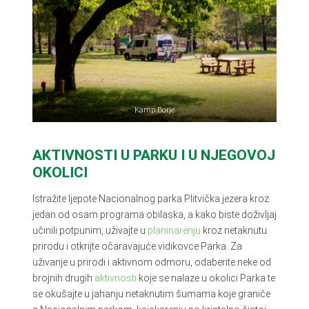
Kamp Borje
AKTIVNOSTI U PARKU I U NJEGOVOJ
OKOLICI
Istražite ljepote Nacionalnog parka Plitvička jezera kroz
jedan od osam programa obilaska, a kako biste doživljaj
učinili potpunim, uživajte u
planinarenju
kroz netaknutu
prirodu i otkrijte očaravajuće vidikovce Parka. Za
uživanje u prirodi i aktivnom odmoru, odaberite neke od
brojnih drugih
aktivnosti
koje se nalaze u okolici Parka te
se okušajte u jahanju netaknutim šumama koje graniče