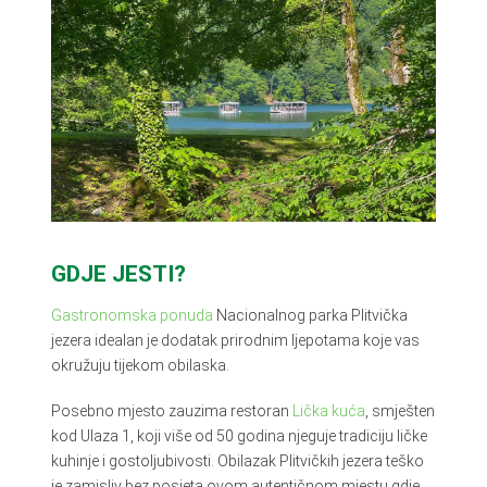
GDJE JESTI?
Gastronomska ponuda
Nacionalnog parka Plitvička
jezera idealan je dodatak prirodnim ljepotama koje vas
okružuju tijekom obilaska.
Posebno mjesto zauzima restoran
Lička kuća
, smješten
kod Ulaza 1, koji više od 50 godina njeguje tradiciju ličke
kuhinje i gostoljubivosti. Obilazak Plitvičkih jezera teško
je zamisliv bez posjeta ovom autentičnom mjestu gdje