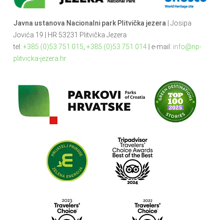
Javna ustanova Nacionalni park Plitvička jezera
| Josipa
Jovića 19 | HR 53231 Plitvička Jezera
tel:
+385 (0)53 751 015
,
+385 (0)53 751 014
| e-mail:
info@np-
plitvicka-jezera.hr