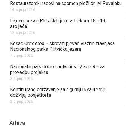
Restauratorski radovi na spomen ploči dr. Ivi Pevaleku
14. srpnja 2026.
Likovni prikazi Plitvičkih jezera tijekom 18. i 19.
stoljeća
13. srpnja 2026.
Kosac Crex crex – skroviti pjevač vlažnih travnjaka
Nacionalnog parka Plitvička jezera
7. srpnja 2026.
Nacionalni park dobio suglasnost Vlade RH za
provedbu projekta
3. srpnja 2026.
Kontinuirano održavanje za sigurniji i kvalitetniji
doživljaj posjetitelja
2. srpnja 2026.
Arhiva