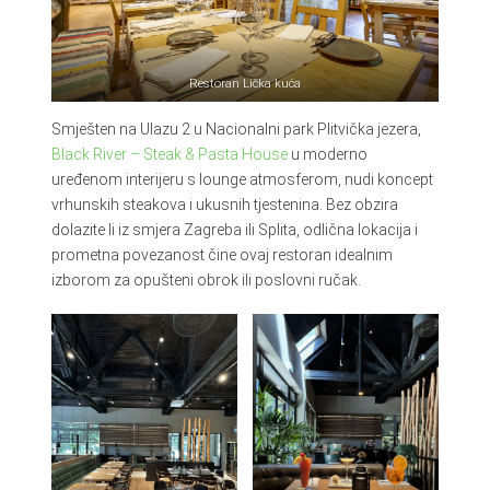
Restoran Lička kuća
Smješten na Ulazu 2 u Nacionalni park Plitvička jezera,
Black River – Steak & Pasta House
u moderno
uređenom interijeru s lounge atmosferom, nudi koncept
vrhunskih steakova i ukusnih tjestenina. Bez obzira
dolazite li iz smjera Zagreba ili Splita, odlična lokacija i
prometna povezanost čine ovaj restoran idealnim
izborom za opušteni obrok ili poslovni ručak.