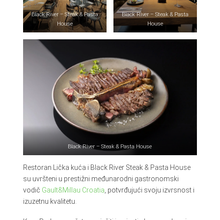
Black River – Steak & Pasta
Black River – Steak & Pasta
House
House
Black River – Steak & Pasta House
Restoran Lička kuća i Black River Steak & Pasta House
su uvršteni u prestižni međunarodni gastronomski
vodič
Gault&Millau Croatia
, potvrđujući svoju izvrsnost i
izuzetnu kvalitetu.