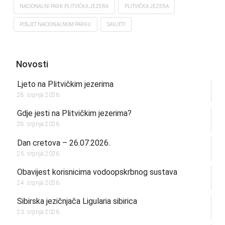
NACIONALNI PARK PLITVIČKA JEZERA
PLITVIČKA JEZERA
POSJET NACIONALNOM PARKU
SAVJETI
Novosti
Ljeto na Plitvičkim jezerima
28. srpnja 2026.
Gdje jesti na Plitvičkim jezerima?
28. srpnja 2026.
Dan cretova – 26.07.2026.
26. srpnja 2026.
Obavijest korisnicima vodoopskrbnog sustava
24. srpnja 2026.
Sibirska jezičnjača Ligularia sibirica
23. srpnja 2026.