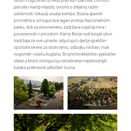
Gosti mogu birati između premium parcela, comfort
parcela i kamp-mjesta, ovisno o željenoj razini
udobnosti i lokaciji unutar kampa. Blizina glavnih
prometnica omogućava lagan pristup Nacionalnom
parku, dok se istovremeno zadržava osjećaj mira i
povezanosti s prirodom. Kamp Borje nudi bogat izbor
sadržaja za sve uzraste, uključujući dječje igralište i
sportske terene za stolni tenis, odbojku na travi, mali
nogomet i viseću kuglanu. Brojne biciklističke i pješačke
staze u blizini omogućuju istraživanje najskrivenijih
kutaka prekrasnih plitvičkih šuma.
Kamp Borje
Kamp Borje