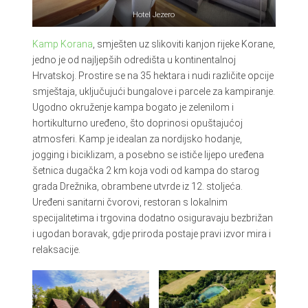
Hotel Jezero
Kamp Korana
, smješten uz slikoviti kanjon rijeke Korane,
jedno je od najljepših odredišta u kontinentalnoj
Hrvatskoj. Prostire se na 35 hektara i nudi različite opcije
smještaja, uključujući bungalove i parcele za kampiranje.
Ugodno okruženje kampa bogato je zelenilom i
hortikulturno uređeno, što doprinosi opuštajućoj
atmosferi. Kamp je idealan za nordijsko hodanje,
jogging i biciklizam, a posebno se ističe lijepo uređena
šetnica dugačka 2 km koja vodi od kampa do starog
grada Drežnika, obrambene utvrde iz 12. stoljeća.
Uređeni sanitarni čvorovi, restoran s lokalnim
specijalitetima i trgovina dodatno osiguravaju bezbrižan
i ugodan boravak, gdje priroda postaje pravi izvor mira i
relaksacije.