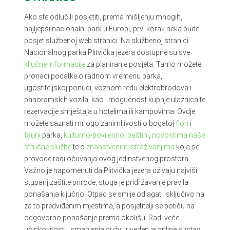
Ako ste odlučili posjetiti, prema mišljenju mnogih,
najljepši nacionalni park u Europi, prvi korak neka bude
posjet službenoj web stranici. Na službenoj stranici
Nacionalnog parka Plitvička jezera dostupne su sve
ključne informacije
za planiranje posjeta. Tamo možete
pronaći podatke o radnom vremenu parka,
ugostiteljskoj ponudi, voznom redu elektrobrodova i
panoramskih vozila, kao i mogućnost kupnje ulaznica te
rezervacije smještaja u hotelima ili kampovima. Ovdje
možete saznati mnogo zanimljivosti o bogatoj
flori
i
fauni
parka,
kulturno-povijesnoj baštini
,
novostima naše
stručne službe
te o
znanstvenim istraživanjima
koja se
provode radi očuvanja ovog jedinstvenog prostora.
Važno je napomenuti da Plitvička jezera uživaju najviši
stupanj zaštite prirode, stoga je pridržavanje pravila
ponašanja ključno. Otpad se smije odlagati isključivo na
za to predviđenim mjestima, a posjetitelji se potiču na
odgovorno ponašanje prema okolišu. Radi veće
učinkovitosti i smanjenja gužvi, uveden je online sustav