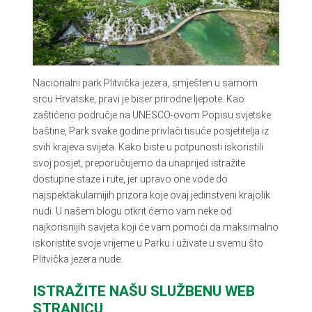
Nacionalni park Plitvička jezera, smješten u samom
srcu Hrvatske, pravi je biser prirodne ljepote. Kao
zaštićeno područje na UNESCO-ovom Popisu svjetske
baštine, Park svake godine privlači tisuće posjetitelja iz
svih krajeva svijeta. Kako biste u potpunosti iskoristili
svoj posjet, preporučujemo da unaprijed istražite
dostupne staze i rute, jer upravo one vode do
najspektakularnijih prizora koje ovaj jedinstveni krajolik
nudi. U našem blogu otkrit ćemo vam neke od
najkorisnijih savjeta koji će vam pomoći da maksimalno
iskoristite svoje vrijeme u Parku i uživate u svemu što
Plitvička jezera nude.
ISTRAŽITE NAŠU SLUŽBENU WEB
STRANICU