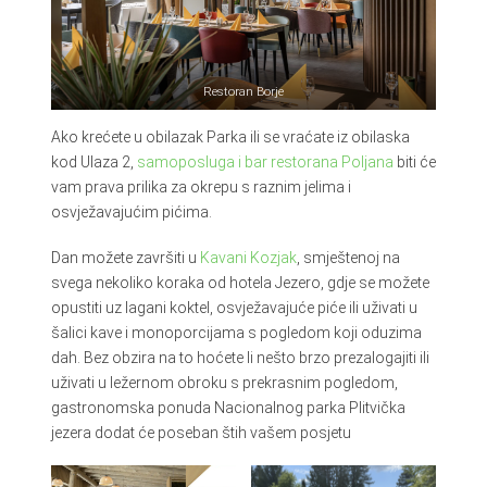
Restoran Borje
Ako krećete u obilazak Parka ili se vraćate iz obilaska
kod Ulaza 2,
samoposluga i bar restorana Poljana
biti će
vam prava prilika za okrepu s raznim jelima i
osvježavajućim pićima.
Dan možete završiti u
Kavani Kozjak
, smještenoj na
svega nekoliko koraka od hotela Jezero, gdje se možete
opustiti uz lagani koktel, osvježavajuće piće ili uživati u
šalici kave i monoporcijama s pogledom koji oduzima
dah. Bez obzira na to hoćete li nešto brzo prezalogajiti ili
uživati u ležernom obroku s prekrasnim pogledom,
gastronomska ponuda Nacionalnog parka Plitvička
jezera dodat će poseban štih vašem posjetu