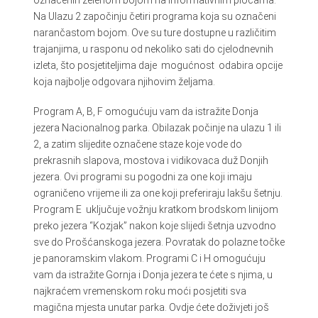
označenih zelenom bojom na informativnim pločama.
Na Ulazu 2 započinju četiri programa koja su označeni
narančastom bojom. Ove su ture dostupne u različitim
trajanjima, u rasponu od nekoliko sati do cjelodnevnih
izleta, što posjetiteljima daje mogućnost odabira opcije
koja najbolje odgovara njihovim željama.
Program A, B, F omogućuju vam da istražite Donja
jezera Nacionalnog parka. Obilazak počinje na ulazu 1 ili
2, a zatim slijedite označene staze koje vode do
prekrasnih slapova, mostova i vidikovaca duž Donjih
jezera. Ovi programi su pogodni za one koji imaju
ograničeno vrijeme ili za one koji preferiraju lakšu šetnju.
Program E uključuje vožnju kratkom brodskom linijom
preko jezera “Kozjak” nakon koje slijedi šetnja uzvodno
sve do Prošćanskoga jezera. Povratak do polazne točke
je panoramskim vlakom. Programi C i H omogućuju
vam da istražite Gornja i Donja jezera te ćete s njima, u
najkraćem vremenskom roku moći posjetiti sva
magična mjesta unutar parka. Ovdje ćete doživjeti još