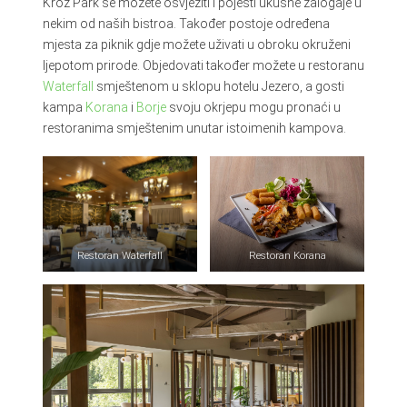
Kroz Park se možete osvježiti i pojesti ukusne zalogaje u
nekim od naših bistroa. Također postoje određena
mjesta za piknik gdje možete uživati ​​u obroku okruženi
ljepotom prirode. Objedovati također možete u restoranu
Waterfall
smještenom u sklopu hotelu Jezero, a gosti
kampa
Korana
i
Borje
svoju okrjepu mogu pronaći u
restoranima smještenim unutar istoimenih kampova.
Restoran Waterfall
Restoran Korana