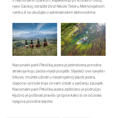
s Nacionalnim parkom, kajakarenju po kristalno čistoj
rijeci Gackoj, istražite život Nikole Tesle u Memorijalnom
centru ili se okušajte u adrenalinskim aktivnostima.
Nacionalni park Plitvička jezera je jedinstvena prirodna
atrakcija koju zaista vrijedi posjetiti. Slijedeći ove savjete i
trikove, možete uživati u nevjerojatnoj ljepoti jezera,
slapova i prirode koja će vam ostati u sjećanju zauvijek.
Nacionalni park Plitvička jezera zaštićeno je područje i
ključno je poštivati ​​pravila i propise kako bi se očuvala
njegova prirodna ljepota.