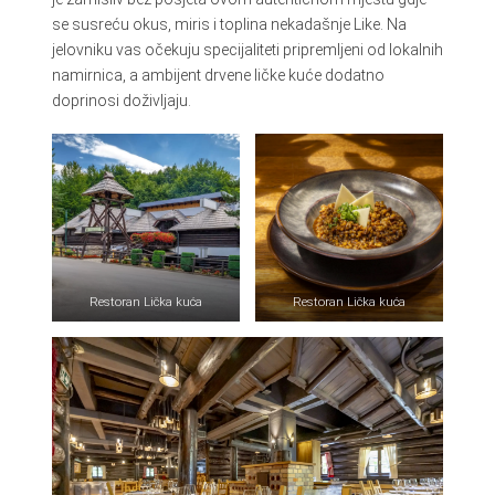
se susreću okus, miris i toplina nekadašnje Like. Na
jelovniku vas očekuju specijaliteti pripremljeni od lokalnih
namirnica, a ambijent drvene ličke kuće dodatno
doprinosi doživljaju.
Restoran Lička kuća
Restoran Lička kuća