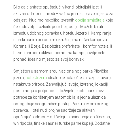
Bilo da planirate opuštajući vikend, obiteljski izlet ili
aktivan odmor u prirodi – važno je imati pravo mjesto za
odsjesti. Nudimo nekoliko izvrsnih
opcija smještaja
koje
će zadovoljiti različite potrebe gostiju. Možete birati
između udobnog boravka u hotelu Jezero ili kampiranja
u prekrasnim prirodnim okruženjima naših kampova
Korana ili Borje. Bez obzira preferirate li komfor hotela ili
blizinu prirode i aktivan odmor na kampu, ovdje ćete
pronaći idealno mjesto za svoj boravak.
Smješten u samom srcu Nacionalnog parka Plitvička
jezera,
hotel Jezero
idealno je polazište za razgledavanje
netaknute prirode. Zahvaljujući svojoj izvrsnoj lokaciji,
gosti mogu u potpunosti doživjeti ljepotu parka bez
potrebe za korištenjem automobila, a jedna ulaznica
omogućuje neograničen pristup Parku tijekom cijelog
boravka. Hotel nudi brojne sadržaje za aktivan i
opuštajući odmor – od šetnji i planinarenja do fitnessa,
whirlpoola, finske saune i turske parne kupelji. Dodatne