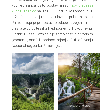
kupnje ulaznica. Uz to, postavljeni su i
novi uređaji za
kupnju ulaznica
na Ulazu 1 i Ulazu 2, koji omogućuju
bržu i jednostavniju nabavu ulaznica prilikom dolaska.
Prilikom kupnje, jednostavno odaberite željeni termin
ulaska te odlučite želite li jednodnevnu ili dvodnevnu
ulaznicu. Vaša ulaznica nije samo pristup prirodnim
ljepotama, ona je i doprinos trajnoj zaštiti i očuvanju
Nacionalnog parka Plitvička jezera.
Photo: Shutterstock