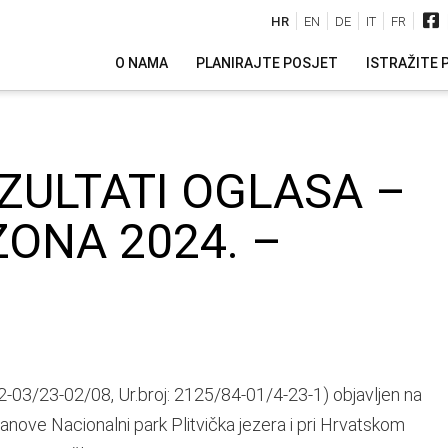
HR
EN
DE
IT
FR
O NAMA
PLANIRAJTE POSJET
ISTRAŽITE 
ZULTATI OGLASA –
ZONA 2024. –
12-03/23-02/08, Ur.broj: 2125/84-01/4-23-1) objavljen na
anove Nacionalni park Plitvička jezera i pri Hrvatskom