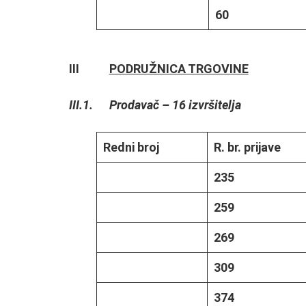
60
III
PODRUŽNICA TRGOVINE
III.1. Prodavač – 16 izvršitelja
Redni broj
R. br. prijave
235
259
269
309
374