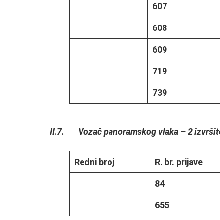
607
608
609
719
739
II.7. Vozač panoramskog vlaka – 2 izvršite
Redni broj
R. br. prijave
84
655