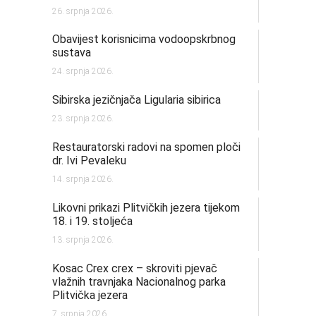
26. srpnja 2026.
Obavijest korisnicima vodoopskrbnog
sustava
24. srpnja 2026.
Sibirska jezičnjača Ligularia sibirica
23. srpnja 2026.
Restauratorski radovi na spomen ploči
dr. Ivi Pevaleku
14. srpnja 2026.
Likovni prikazi Plitvičkih jezera tijekom
18. i 19. stoljeća
13. srpnja 2026.
Kosac Crex crex – skroviti pjevač
vlažnih travnjaka Nacionalnog parka
Plitvička jezera
7. srpnja 2026.