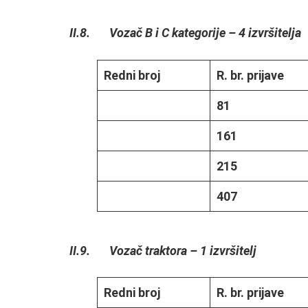
II.8. Vozač B i C kategorije – 4 izvršitelja
Redni broj
R. br. prijave
81
161
215
407
II.9. Vozač traktora – 1 izvršitelj
Redni broj
R. br. prijave