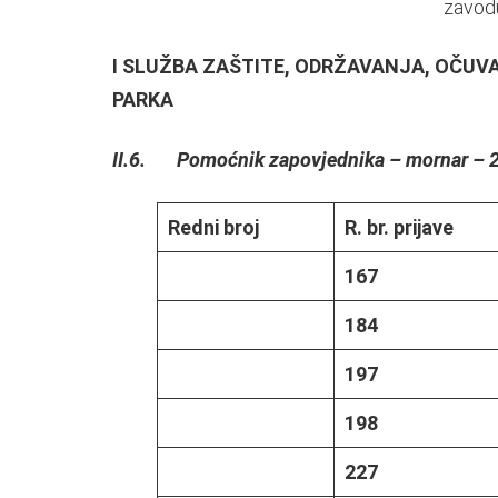
zavodu
I SLUŽBA ZAŠTITE, ODRŽAVANJA, OČUV
PARKA
II.6. Pomoćnik zapovjednika – mornar – 20
Redni broj
R. br. prijave
167
184
197
198
227