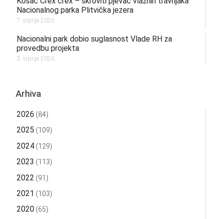
Kosac Crex crex – skroviti pjevač vlažnih travnjaka
Nacionalnog parka Plitvička jezera
7. srpnja 2026.
Nacionalni park dobio suglasnost Vlade RH za
provedbu projekta
3. srpnja 2026.
Arhiva
2026
(84)
2025
(109)
2024
(129)
2023
(113)
2022
(91)
2021
(103)
2020
(65)