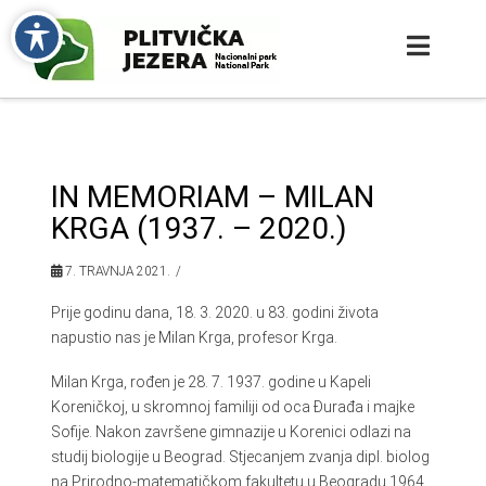
IN MEMORIAM – MILAN
KRGA (1937. – 2020.)
7. TRAVNJA 2021.
Prije godinu dana, 18. 3. 2020. u 83. godini života
napustio nas je Milan Krga, profesor Krga.
Milan Krga, rođen je 28. 7. 1937. godine u Kapeli
Koreničkoj, u skromnoj familiji od oca Đurađa i majke
Sofije. Nakon završene gimnazije u Korenici odlazi na
studij biologije u Beograd. Stjecanjem zvanja dipl. biolog
na Prirodno-matematičkom fakultetu u Beogradu 1964.