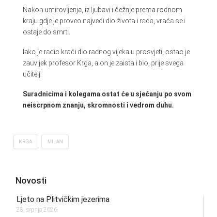
Nakon umirovljenja, iz ljubavi i čežnje prema rodnom
kraju gdje je proveo najveći dio života i rada, vraća se i
ostaje do smrti.
Iako je radio kraći dio radnog vijeka u prosvjeti, ostao je
zauvijek profesor Krga, a on je zaista i bio, prije svega
učitelj.
Suradnicima i kolegama ostat će u sjećanju po svom
neiscrpnom znanju, skromnosti i vedrom duhu.
KRGA
MILAN
Novosti
Ljeto na Plitvičkim jezerima
28. srpnja 2026.