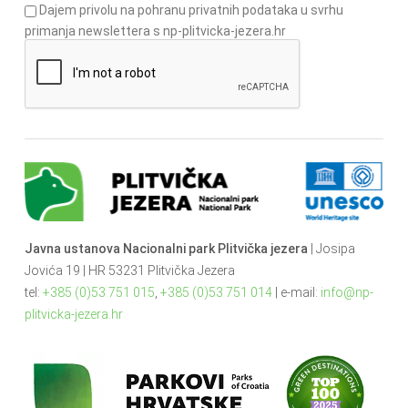
Dajem privolu na pohranu privatnih podataka u svrhu
primanja newslettera s np-plitvicka-jezera.hr
Javna ustanova Nacionalni park Plitvička jezera
| Josipa
Jovića 19 | HR 53231 Plitvička Jezera
tel:
+385 (0)53 751 015
,
+385 (0)53 751 014
| e-mail:
info@np-
plitvicka-jezera.hr