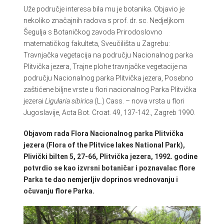
Uže područje interesa bila mu je botanika. Objavio je
nekoliko značajnih radova s prof. dr. sc. Nedjeljkom
Šegulja s Botaničkog zavoda Prirodoslovno
matematičkog fakulteta, Sveučilišta u Zagrebu:
Travnjačka vegetacija na području Nacionalnog parka
Plitvička jezera, Trajne plohe travnjačke vegetacije na
području Nacionalnog parka Plitvička jezera, Posebno
zaštićene biljne vrste u flori nacionalnog Parka Plitvička
jezerai
Ligularia sibirica
(L.) Cass. – nova vrsta u flori
Jugoslavije, Acta Bot. Croat. 49, 137-142., Zagreb 1990.
Objavom rada Flora Nacionalnog parka Plitvička
jezera (Flora of the Plitvice lakes National Park),
Plivički bilten 5, 27-66, Plitvička jezera, 1992.
godine
potvrdio se kao izvrsni botaničar i poznavalac flore
Parka te
dao nemjerljiv doprinos vrednovanju i
očuvanju flore Parka.