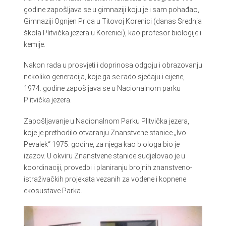
godine zapošljava se u gimnaziji koju je i sam pohađao,
Gimnaziji Ognjen Prica u Titovoj Korenici (danas Srednja
škola Plitvička jezera u Korenici), kao profesor biologije i
kemije.
Nakon rada u prosvjeti i doprinosa odgoju i obrazovanju
nekoliko generacija, koje ga se rado sjećaju i cijene,
1974. godine zapošljava se u Nacionalnom parku
Plitvička jezera.
Zapošljavanje u Nacionalnom Parku Plitvička jezera,
koje je prethodilo otvaranju Znanstvene stanice „Ivo
Pevalek“ 1975. godine, za njega kao biologa bio je
izazov. U okviru Znanstvene stanice sudjelovao je u
koordinaciji, provedbi i planiranju brojnih znanstveno-
istraživačkih projekata vezanih za vodene i kopnene
ekosustave Parka.