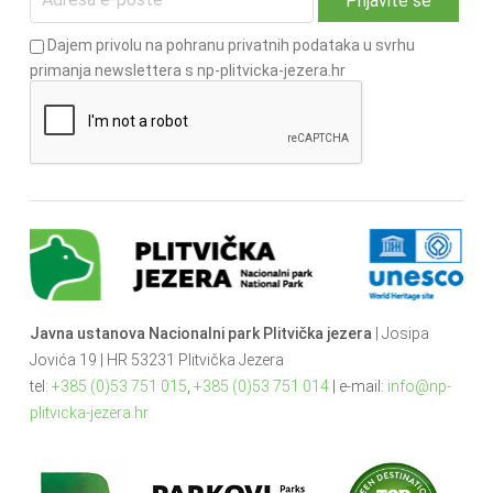
Dajem privolu na pohranu privatnih podataka u svrhu
primanja newslettera s np-plitvicka-jezera.hr
Javna ustanova Nacionalni park Plitvička jezera
| Josipa
Jovića 19 | HR 53231 Plitvička Jezera
tel:
+385 (0)53 751 015
,
+385 (0)53 751 014
| e-mail:
info@np-
plitvicka-jezera.hr