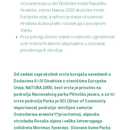
očuvanje koja su dio Ekološke mreže Republike
Hrvatske, a time i Natura 2000 ekološke mreže
Europske unije, a njihovo je stanje očuvanosti
Hrvatska dužna pratiti i očuvati ga u povoljnom
stanju.
Kroz potragu širimo svijest o važnosti i ugroženosti
ovih vrsta te ih aktivno uključujemo u očuvanje
prirode koja ih okružuje.
Od sedam saproksilnih vrsta kornjaša navedenih u
Dodacima II i IV Direktive o staništima Europske
Unije, NATURA 2000, šest vrsta je prisutno na
području Nacionalnog parka Plitvička jezera, a za tri
vrste područje Parka je SCI (Sites of Comminity
importance) područje: mirišljavi samotar
Osmoderma eremita*(*prioritetna), alpinska
strizibuba Rosalia alpina i velika četveropjega
cvilidreta Morimus funereus. Očuvane šume Parka