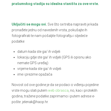
prašumskog stadija su idealna staništa za ove vrste.
Uključiti se mogu svi.
Sve što se treba napraviti je kada
pronađete jednu od navedenih vrsta, pokušajte ih
fotografirati te nam pošaljite fotografiju i sljedeće
podatke:
datum kada ste ga/ ih vidjeli
lokaciju gdje ste ga/ ih vidjeli (GPS ili opisnu ako
nemate GPS uređaj)
vrijeme kada ste ga/ ih vidjeli
ime i prezime opažača
Novost od ove godine je da se podaci o viđenju pojedine
vrste mogu slati putem
web obrasca
, no, kao i proteklih
godina, tražene podatke zaprimamo i putem adrese e-
pošte: jelenak@haop.hr.