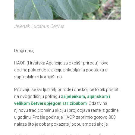
Jelenak Lucanus Cervus
Dragi naši,
HAOP (Hrvatska Agencija za okoliš i prirodu) i ove
godine pokrenuo je akciju prikupljanja podataka o
saproskilnim kornjašima.
Pozivaju se svi ljubitelji prirode i one koji će to tek postati
na ovogodišnju potragu
za jelenkom, alpinskom i
velikom četveropjegom strizibubom
. Odaziv na
njihovu tradicionalnu akciju i broj dojava raste iz godine
u godinu. Prošle godine je HAOP zaprimio gotovo 800
nalaza što je dobar pokazatelj popularnosti akcije.