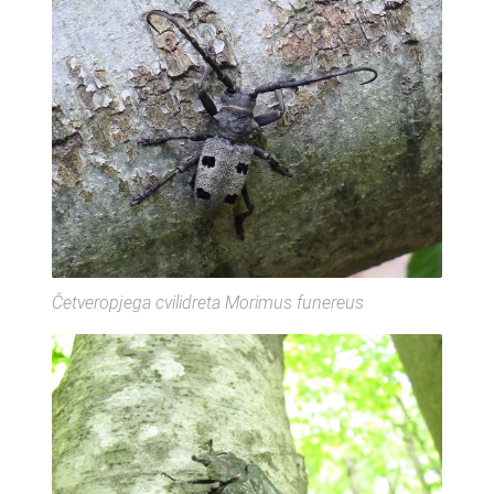
Četveropjega cvilidreta Morimus funereus