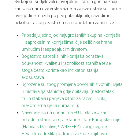
Svi koji su sudjelovali u ovoj akciji i ranijih godina znaju
zašto su nam ove vrste važne, a za sve ostale koji će se
ove godine možda po prvi puta uključiti, navodimo
nekoliko razloga zašto su nam one bitne i zanimljive:
Pripadaju jednoj od najugroženijih skupina kornjaša
– saproksilnim kornjašima, čije se ličinke hrane
umirućim i raspadajućim drvetom.
Bogatstvo saproksilnih kornjaša odražava
očuvanost, kvalitetu i raznolikost staništa te se
stoga često koriste kao indikatori stanja
ekosustava.
Ugrožene su zbog promjena povoljnih životnih uvjeta
i uništavanja staništa gdje obitavaju (nedostatak
trulih stabala i panjeva bitnih za razvoj ličinki,
prekomjerna sječa šuma i sl.);
Navedene su na dodacima EU Direktive o zaštiti
prirodnih staništa i divlje faune i flore Europske unije
(Habitats Directive, 92/43/EEZ), zbog čega je
Hrvatska odredila područja važna za njihovo