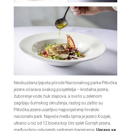
Neobuzdana ljepota prirode Nacionalnog parka Plitvička
jezera očarava svakog posjetitelja – kristalna jezera,
žuborenje vode, huk slapova, a sve to u zelenom
zagrljaju šumskog okruženja, razlog su zašto su
Plitvička jezera uvjerljivo najposjećeniji hrvatski
nacionalni park. Najveće među njima je jezero Kozjak,
utkano u niz od 12 bisera koji čini splet Gornjih jezera,
međusobno odvojenih sedrenim barijerama.
Upravo se