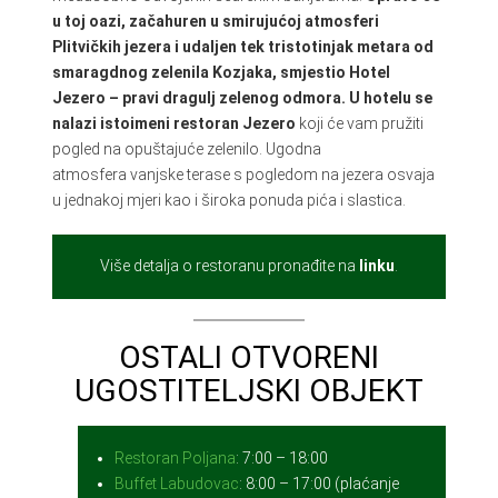
u toj oazi, začahuren u smirujućoj atmosferi
Plitvičkih jezera i udaljen tek tristotinjak metara od
smaragdnog zelenila Kozjaka, smjestio Hotel
Jezero – pravi dragulj zelenog odmora. U hotelu se
nalazi istoimeni restoran Jezero
koji će vam pružiti
pogled na opuštajuće zelenilo. Ugodna
atmosfera vanjske terase s pogledom na jezera osvaja
u jednakoj mjeri kao i široka ponuda pića i slastica.
Više detalja o restoranu pronađite na
linku
.
OSTALI OTVORENI
UGOSTITELJSKI OBJEKT
Restoran Poljana
: 7:00 – 18:00
Buffet Labudovac
: 8:00 – 17:00 (plaćanje