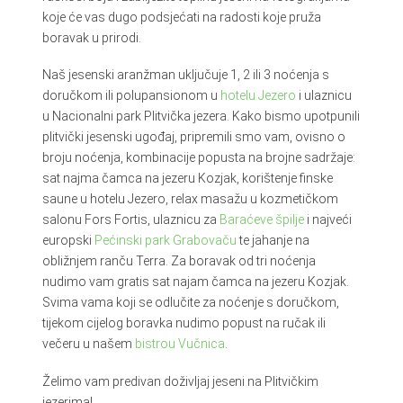
koje će vas dugo podsjećati na radosti koje pruža
boravak u prirodi.
Naš jesenski aranžman uključuje 1, 2 ili 3 noćenja s
doručkom ili polupansionom u
hotelu Jezero
i ulaznicu
u Nacionalni park Plitvička jezera. Kako bismo upotpunili
plitvički jesenski ugođaj, pripremili smo vam, ovisno o
broju noćenja, kombinacije popusta na brojne sadržaje:
sat najma čamca na jezeru Kozjak, korištenje finske
saune u hotelu Jezero, relax masažu u kozmetičkom
salonu Fors Fortis, ulaznicu za
Baraćeve špilje
i najveći
europski
Pećinski park Grabovaču
te jahanje na
obližnjem ranču Terra. Za boravak od tri noćenja
nudimo vam gratis sat najam čamca na jezeru Kozjak.
Svima vama koji se odlučite za noćenje s doručkom,
tijekom cijelog boravka nudimo popust na ručak ili
večeru u našem
bistrou Vučnica
.
Želimo vam predivan doživljaj jeseni na Plitvičkim
jezerima!