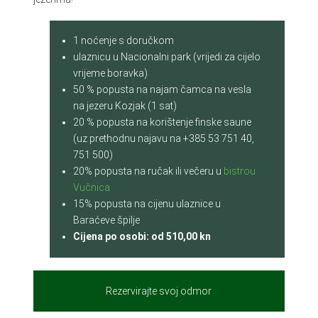
1 noćenje s doručkom
ulaznicu u Nacionalni park (vrijedi za cijelo
vrijeme boravka)
50 % popusta na najam čamca na vesla
na jezeru Kozjak (1 sat)
20 % popusta na korištenje finske saune
(uz prethodnu najavu na +385 53 751 40,
751 500)
20% popusta na ručak ili večeru u
bistrou
Vučnica
15% popusta na cijenu ulaznice u
Baraćeve špilje
Cijena po osobi: od
510,00
kn
Rezervirajte svoj odmor