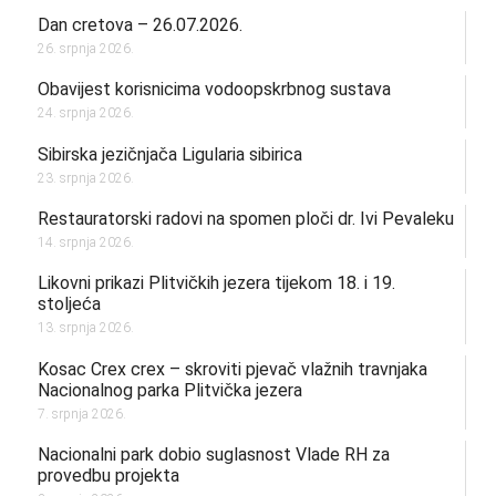
Dan cretova – 26.07.2026.
26. srpnja 2026.
Obavijest korisnicima vodoopskrbnog sustava
24. srpnja 2026.
Sibirska jezičnjača Ligularia sibirica
23. srpnja 2026.
Restauratorski radovi na spomen ploči dr. Ivi Pevaleku
14. srpnja 2026.
Likovni prikazi Plitvičkih jezera tijekom 18. i 19.
stoljeća
13. srpnja 2026.
Kosac Crex crex – skroviti pjevač vlažnih travnjaka
Nacionalnog parka Plitvička jezera
7. srpnja 2026.
Nacionalni park dobio suglasnost Vlade RH za
provedbu projekta