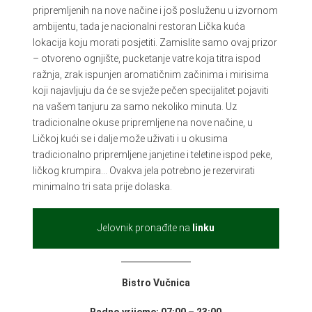
pripremljenih na nove načine i još posluženu u izvornom
ambijentu, tada je nacionalni restoran Lička kuća
lokacija koju morati posjetiti. Zamislite samo ovaj prizor
– otvoreno ognjište, pucketanje vatre koja titra ispod
ražnja, zrak ispunjen aromatičnim začinima i mirisima
koji najavljuju da će se svježe pečen specijalitet pojaviti
na vašem tanjuru za samo nekoliko minuta. Uz
tradicionalne okuse pripremljene na nove načine, u
Ličkoj kući se i dalje može uživati i u okusima
tradicionalno pripremljene janjetine i teletine ispod peke,
ličkog krumpira… Ovakva jela potrebno je rezervirati
minimalno tri sata prije dolaska.
Jelovnik pronađite na
linku
Bistro Vučnica
Radno vrijeme: 07:00 – 23:00