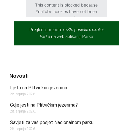
This content is blocked because
YouTube cookies have not been
accepted.
Pregledaj preporuke
Što posjetiti u okolici
Accept cookies
Park
a na web aplikaciji Parka
Novosti
Ljeto na Plitvičkim jezerima
28. srpnja 2026.
Gdje jesti na Plitvičkim jezerima?
28. srpnja 2026.
Savjeti za vaš posjet Nacionalnom parku
28. srpnja 2026.