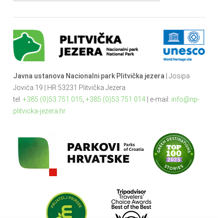
Javna ustanova Nacionalni park Plitvička jezera
| Josipa
Jovića 19 | HR 53231 Plitvička Jezera
tel:
+385 (0)53 751 015
,
+385 (0)53 751 014
| e-mail:
info@np-
plitvicka-jezera.hr