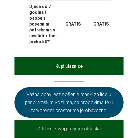
Djeca do 7
godina i
osobe s
posebnim
GRATIS
GRATIS
potrebama s
invaliditetom
preko 50%
Kupi ulaznice
Važna obavijest: nošenje maski za lice u
panoramskim vozilima, na brodovima te u
zatvorenim prostorima je obavezno.
Odaberite svoj program obilaska