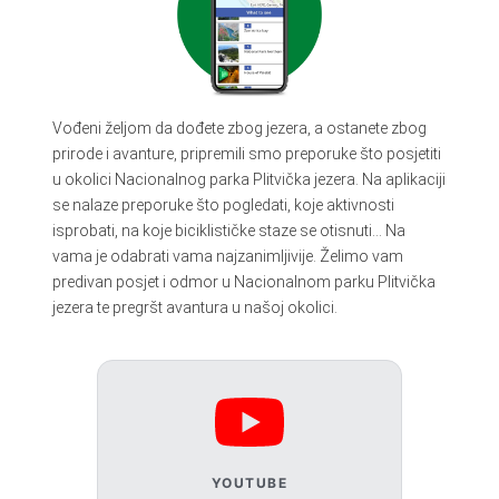
Vođeni željom da dođete zbog jezera, a ostanete zbog
prirode i avanture, pripremili smo preporuke što posjetiti
u okolici Nacionalnog parka Plitvička jezera. Na aplikaciji
se nalaze preporuke što pogledati, koje aktivnosti
isprobati, na koje biciklističke staze se otisnuti… Na
vama je odabrati vama najzanimljivije. Želimo vam
predivan posjet i odmor u Nacionalnom parku Plitvička
jezera te pregršt avantura u našoj okolici.
YOUTUBE