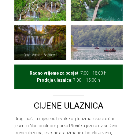
Foto: Vedran Božičević
Radno vrijeme za posjet
: 7:00 –18:00 h;
Prodaja ulaznica
: 7:00 – 15:00 h
CIJENE ULAZNICA
Dragi naši, u mjesecu hrvatskog turizma iskusite čari
jeseni u Nacionalnom parku Plitvička jezera uz snižene
cijene ulaznica, izvrsne aranžmane u hotelu Jezero,