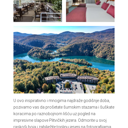
U ovo inspirativno i mnogima najdraže godišnje doba,
pozivamo vas da prošetate šumskim stazama i šuškate
koracima po raznobojnom lišću uz pogled na
impresivne slapove Plitvičkih jezera. Odmorite u svoj
raskoši boja i zabilježite toplinu jeseni na fotografijama