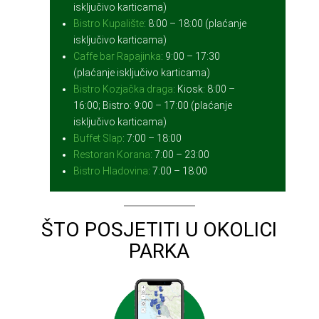
isključivo karticama)
Bistro Kupalište
: 8:00 – 18:00 (plaćanje
isključivo karticama)
Caffe bar Rapajinka
: 9:00 – 17:30
(plaćanje isključivo karticama)
Bistro Kozjačka draga
: Kiosk: 8:00 –
16:00; Bistro: 9:00 – 17:00 (plaćanje
isključivo karticama)
Buffet Slap
: 7:00 – 18:00
Restoran Korana
: 7:00 – 23:00
Bistro Hladovina
: 7:00 – 18:00
ŠTO POSJETITI U OKOLICI
PARKA