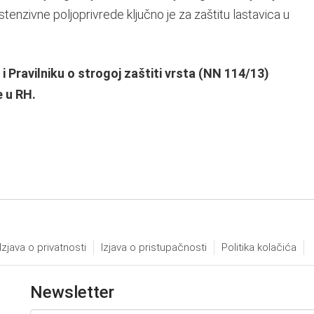
tenzivne poljoprivrede ključno je za zaštitu lastavica u
i Pravilniku o strogoj zaštiti vrsta (NN 114/13)
e u RH.
Izjava o privatnosti
Izjava o pristupačnosti
Politika kolačića
Newsletter