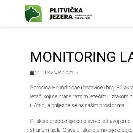
MONITORING LA
21. TRAVNJA 2021.
Porodica Hirundinidae (lastavice) broji 80-ak vr
letači koji se hrane raznim letećim ili zrakom
u Africi, a gnijezde se na našim prostorima.
Piljak se prepoznaje po plavo-blještavoj crnoj g
stranom tijela. Glava piljaka je crno-bijele boje