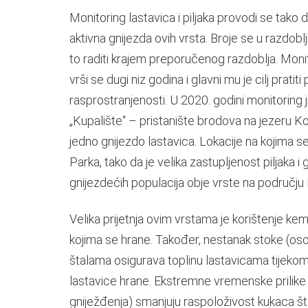
Monitoring lastavica i piljaka provodi se tako
aktivna gnijezda ovih vrsta. Broje se u razdoblj
to raditi krajem preporučenog razdoblja. Moni
vrši se dugi niz godina i glavni mu je cilj pratit
rasprostranjenosti. U 2020. godini monitoring 
„Kupalište“ – pristanište brodova na jezeru Koz
jedno gnijezdo lastavica. Lokacije na kojima s
Parka, tako da je velika zastupljenost piljaka 
gnijezdećih populacija obje vrste na području P
Velika prijetnja ovim vrstama je korištenje kem
kojima se hrane. Također, nestanak stoke (osob
štalama osigurava toplinu lastavicama tijekom 
lastavice hrane. Ekstremne vremenske prilike 
gniježđenja) smanjuju raspoloživost kukaca što