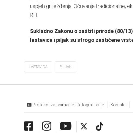
uspjeh gniježđenja. Očuvanje tradicionalne, eks
RH.
Sukladno Zakonu o zaštiti prirode (80/13) 
lastavica i piljak su strogo zaštićene vrst
LASTAVICA
PILJAK
Protokol za snimanje i fotografiranje
Kontakti