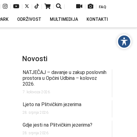
|
|
|
|
|
|
|
|
|
FAQ
PARK
ODRŽIVOST
MULTIMEDIJA
KONTAKTI
Novosti
NATJEČAJ – davanje u zakup poslovnih
prostora u Općini Udbina – kolovoz
2026.
7. kolovoza 2026.
Ljeto na Plitvičkim jezerima
28. srpnja 2026.
Gdje jesti na Plitvičkim jezerima?
28. srpnja 2026.