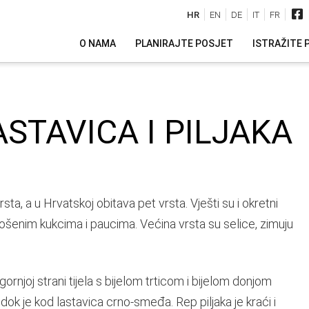
HR
EN
DE
IT
FR
O NAMA
PLANIRAJTE POSJET
ISTRAŽITE 
STAVICA I PILJAKA
sta, a u Hrvatskoj obitava pet vrsta. Vješti su i okretni
 nošenim kukcima i paucima. Većina vrsta su selice, zimuju
ornjoj strani tijela s bijelom trticom i bijelom donjom
, dok je kod lastavica crno-smeđa. Rep piljaka je kraći i