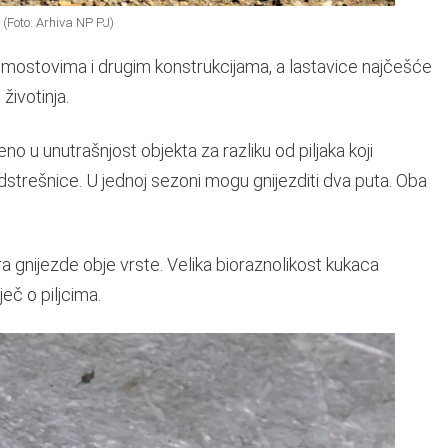
i (Foto: Arhiva NP PJ)
 mostovima i drugim konstrukcijama, a lastavice najčešće
životinja.
 u unutrašnjost objekta za razliku od piljaka koji
strešnice. U jednoj sezoni mogu gnijezditi dva puta. Oba
a gnijezde obje vrste. Velika bioraznolikost kukaca
eč o piljcima.