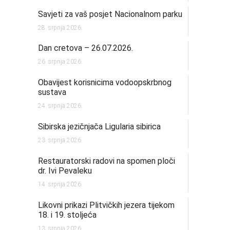
Savjeti za vaš posjet Nacionalnom parku
28. srpnja 2026.
Dan cretova – 26.07.2026.
26. srpnja 2026.
Obavijest korisnicima vodoopskrbnog
sustava
24. srpnja 2026.
Sibirska jezičnjača Ligularia sibirica
23. srpnja 2026.
Restauratorski radovi na spomen ploči
dr. Ivi Pevaleku
14. srpnja 2026.
Likovni prikazi Plitvičkih jezera tijekom
18. i 19. stoljeća
13. srpnja 2026.