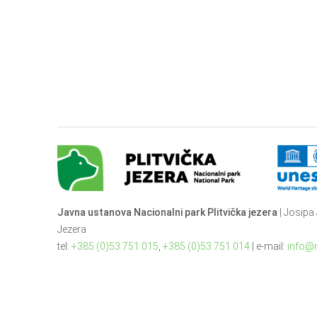
Javna ustanova Nacionalni park Plitvička jezera
| Josipa 
Jezera
tel:
+385 (0)53 751 015
,
+385 (0)53 751 014
| e-mail:
info@n