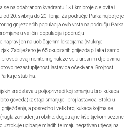
 da se na odabranom kvadrantu 1×1 km broje cjelovita i
u od 20. svibnja do 20. lipnja. Za područje Parka najbolje je
toring gnijezdećih populacija ovih vrsta na području Parka
i promjene u veličini populacija i području
je napravljen na uobičajenim lokacijama (Mukinje i
jak. Zabilježeno je 65 okupiranih gnijezda piljaka i samo
e provodi ovaj monitoring nalaze se u urbanim dijelovima
i gotovo nezastupljenost lastavica očekivana. Brojnost
arka je stabilna.
ijskih sredstava u poljoprivredi koji smanjuju broj kukaca
ito goveda) iz staja smanjuje i broj lastavica. Stoka u
gniježđenja, a posredno i velik broj kukaca kojima se
(nagla zahlađenja i obilne, dugotrajne kiše tijekom sezone
 uzrokuje ugibanje mladih te imaju negativan utjecaj na