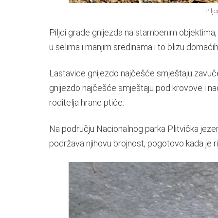
Piljc
Piljci grade gnijezda na stambenim objektima,
u selima i manjim sredinama i to blizu domaćih 
Lastavice gnijezdo najčešće smještaju zavučeno
gnijezdo najčešće smještaju pod krovove i nad
roditelja hrane ptiće.
Na području Nacionalnog parka Plitvička jezer
podržava njihovu brojnost, pogotovo kada je rij