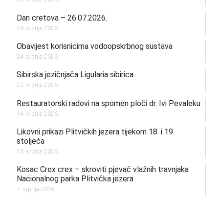
Dan cretova – 26.07.2026.
26. srpnja 2026.
Obavijest korisnicima vodoopskrbnog sustava
24. srpnja 2026.
Sibirska jezičnjača Ligularia sibirica
23. srpnja 2026.
Restauratorski radovi na spomen ploči dr. Ivi Pevaleku
14. srpnja 2026.
Likovni prikazi Plitvičkih jezera tijekom 18. i 19.
stoljeća
13. srpnja 2026.
Kosac Crex crex – skroviti pjevač vlažnih travnjaka
Nacionalnog parka Plitvička jezera
7. srpnja 2026.