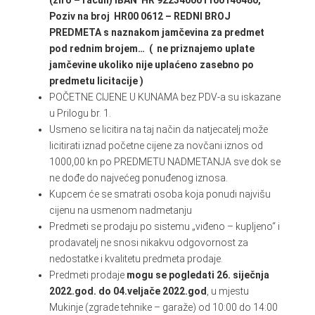
(žiro – račun) IBAN HR 922340001100146480,
Poziv na broj HR00 0612 – REDNI BROJ
PREDMETA s naznakom jamčevina za predmet
pod rednim brojem… ( ne priznajemo uplate
jamčevine ukoliko nije uplaćeno zasebno po
predmetu licitacije )
POČETNE CIJENE U KUNAMA bez PDV-a su iskazane
u Prilogu br. 1.
Usmeno se licitira na taj način da natjecatelj može
licitirati iznad početne cijene za novčani iznos od
1000,00 kn po PREDMETU NADMETANJA sve dok se
ne dođe do najvećeg ponuđenog iznosa.
Kupcem će se smatrati osoba koja ponudi najvišu
cijenu na usmenom nadmetanju
Predmeti se prodaju po sistemu „viđeno – kupljeno“ i
prodavatelj ne snosi nikakvu odgovornost za
nedostatke i kvalitetu predmeta prodaje.
Predmeti prodaje
mogu se pogledati 26. siječnja
2022.god. do 04.veljače 2022.god
, u mjestu
Mukinje (zgrade tehnike – garaže) od 10:00 do 14:00