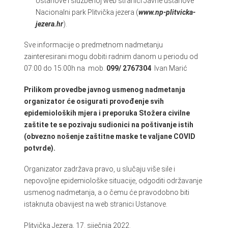
Ustanove i službenoj web stranici Javne ustanove
Nacionalni park Plitvička jezera (
www.np-plitvicka-
jezera.hr
).
Sve informacije o predmetnom nadmetanju
zainteresirani mogu dobiti radnim danom u periodu od
07:00 do 15:00h na mob.
099/ 2767304
Ivan Marić
Prilikom provedbe javnog usmenog nadmetanja
organizator će osigurati provođenje svih
epidemioloških mjera i preporuka Stožera civilne
zaštite te se pozivaju sudionici na poštivanje istih
(obvezno nošenje zaštitne maske te valjane COVID
potvrde).
Organizator zadržava pravo, u slučaju više sile i
nepovoljne epidemiološke situacije, odgoditi održavanje
usmenog nadmetanja, a o čemu će pravodobno biti
istaknuta obavijest na web stranici Ustanove.
Plitvička Jezera, 17. siječnja 2022.