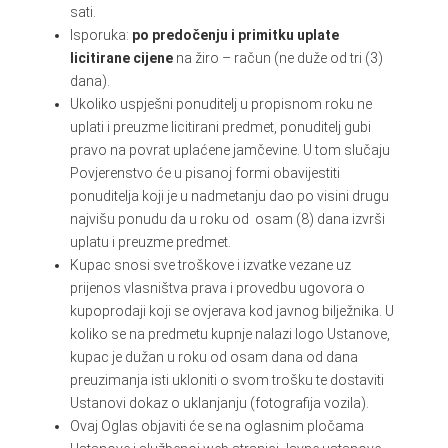
sati.
Isporuka:
po predočenju i primitku uplate
licitirane cijene
na žiro – račun (ne duže od tri (3)
dana).
Ukoliko uspješni ponuditelj u propisnom roku ne
uplati i preuzme licitirani predmet, ponuditelj gubi
pravo na povrat uplaćene jamčevine. U tom slučaju
Povjerenstvo će u pisanoj formi obavijestiti
ponuditelja koji je u nadmetanju dao po visini drugu
najvišu ponudu da u roku od osam (8) dana izvrši
uplatu i preuzme predmet.
Kupac snosi sve troškove i izvatke vezane uz
prijenos vlasništva prava i provedbu ugovora o
kupoprodaji koji se ovjerava kod javnog bilježnika. U
koliko se na predmetu kupnje nalazi logo Ustanove,
kupac je dužan u roku od osam dana od dana
preuzimanja isti ukloniti o svom trošku te dostaviti
Ustanovi dokaz o uklanjanju (fotografija vozila).
Ovaj Oglas objaviti će se na oglasnim pločama