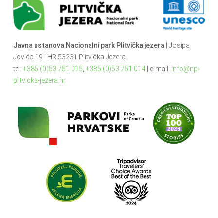
Javna ustanova Nacionalni park Plitvička jezera
| Josipa
Jovića 19 | HR 53231 Plitvička Jezera
tel:
+385 (0)53 751 015
,
+385 (0)53 751 014
| e-mail:
info@np-
plitvicka-jezera.hr