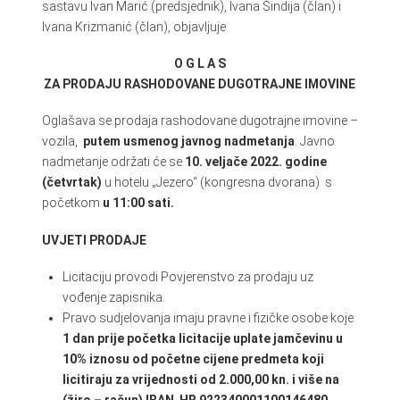
sastavu Ivan Marić (predsjednik), Ivana Šindija (član) i
Ivana Krizmanić (član), objavljuje
O G L A S
ZA PRODAJU RASHODOVANE DUGOTRAJNE IMOVINE
Oglašava se prodaja rashodovane dugotrajne imovine –
vozila,
putem usmenog javnog nadmetanja
. Javno
nadmetanje održati će se
10. veljače 2022. godine
(četvrtak)
u hotelu „Jezero“ (kongresna dvorana) s
početkom
u 11:00 sati.
UVJETI PRODAJE
Licitaciju provodi Povjerenstvo za prodaju uz
vođenje zapisnika.
Pravo sudjelovanja imaju pravne i fizičke osobe koje
1 dan
prije početka licitacije uplate jamčevinu u
10% iznosu od početne cijene predmeta koji
licitiraju za vrijednosti od 2.000,00 kn. i više na