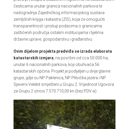
česticama unutar granica nacionalnih parkova te
nadogradnja Zajedničkog informacijskog sustava
zemljišnih knjiga i katastra (ZIS), koja će omogućiti
transparentnost i pristup podacima o granicama
zaštićenih područja ostalim institucijama i tijelima
državne uprave, gospodarstvu i građanstvu.
Ovim dijelom projekta predviđa se izrada elaborata
katastarskih izmjera
, na površini od cca 50.000 ha,
unutar 6 nacionalnih parkova, koji obuhvaća 56
katastarskih općina. Projekt je podijeljen u dvije glavne
grupe, gdje su NP Paklenica, NP Plitvička jezera i NP
Sjeverni Velebit smješteni u Grupu 2. Vrijednost Ugovora
za Grupu 2 iznosi 7.570.710,00 kn (bez PDV-a).