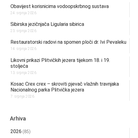
Obavijest korisnicima vodoopskrbnog sustava
24. srpnja 2026.
Sibirska jezičnjača Ligularia sibirica
23. srpnja 2026.
Restauratorski radovi na spomen ploči dr. Ivi Pevaleku
14. srpnja 2026.
Likovni prikazi Plitvičkih jezera tijekom 18. i 19.
stoljeća
13. srpnja 2026.
Kosac Crex crex – skroviti pjevač vlažnih travnjaka
Nacionalnog parka Plitvička jezera
7. srpnja 2026.
Arhiva
2026
(85)