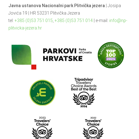
Javna ustanova Nacionalni park Plitvička jezera
| Josipa
Jovića 19 | HR 53231 Plitvička Jezera
tel:
+385 (0)53 751 015
,
+385 (0)53 751 014
| e-mail:
info@np-
plitvicka-jezera.hr