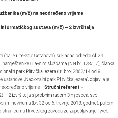
službenika (m/ž) na neodređeno vrijeme
 informatičkog sustava (m/ž) – 2 izvršitelja
a (dalje u tekstu: Ustanova), sukladno odredbi čl. 24.
i namještenike u javnim službama (NN br. 128/17), članka
nalni park Plitvička jezera (ur. broj 2862/14 od 8.
e ustanove „Nacionalni park Plitvička jezera“, objavila je
a neodređeno vrijeme –
Stručni referent –
ž) – 2 izvršitelja s probnim radom 3 mjeseca, sve
dnim novinama (br. 32 od 6. travnja 2018. godine), putem
b stranicama Hrvatskog zavoda za zapošljavanje i web