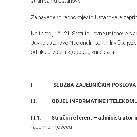
stranicama Ustanove.
Za navedeno radno mjesto Ustanova je zaprimi
Na temelju čl. 21. Statuta Javne ustanove Nacion
Javne ustanove Nacionalni park Plitvička jeze
odluku o izboru sljedećeg kandidata:
I SLUŽBA ZAJEDNIČKIH POSLOVA
I.I. ODJEL INFORMATIKE I TELEKOMU
I.I.1. Stručni referent – administrator
radom 3 mjeseca