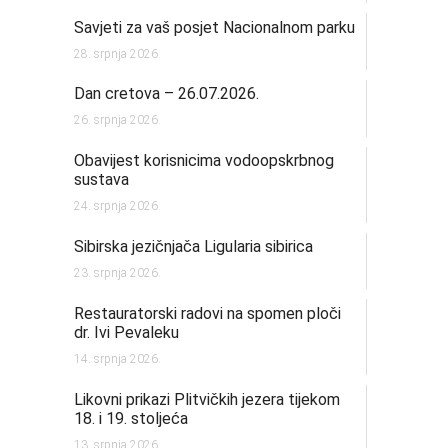
Savjeti za vaš posjet Nacionalnom parku
28. srpnja 2026.
Dan cretova – 26.07.2026.
26. srpnja 2026.
Obavijest korisnicima vodoopskrbnog
sustava
24. srpnja 2026.
Sibirska jezičnjača Ligularia sibirica
23. srpnja 2026.
Restauratorski radovi na spomen ploči
dr. Ivi Pevaleku
14. srpnja 2026.
Likovni prikazi Plitvičkih jezera tijekom
18. i 19. stoljeća
13. srpnja 2026.