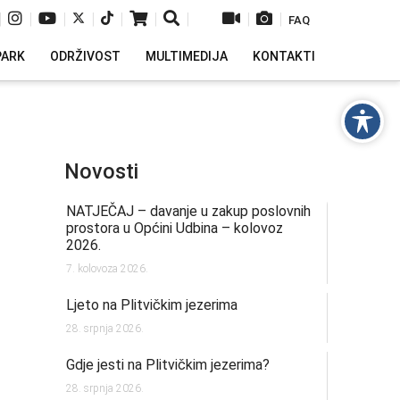
|
|
|
|
|
|
|
|
|
FAQ
PARK
ODRŽIVOST
MULTIMEDIJA
KONTAKTI
Novosti
NATJEČAJ – davanje u zakup poslovnih
prostora u Općini Udbina – kolovoz
2026.
7. kolovoza 2026.
Ljeto na Plitvičkim jezerima
28. srpnja 2026.
Gdje jesti na Plitvičkim jezerima?
28. srpnja 2026.