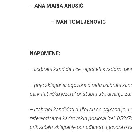
–
ANA MARIA ANUŠIĆ
– IVAN TOMLJENOVIĆ
NAPOMENE:
– izabrani kandidati će započeti s radom da
– prije sklapanja ugovora o radu izabrani ka
park Plitvička jezera“ pristupiti utvrđivanju 
– izabrani kandidati dužni su se najkasnije
u 
referenticama kadrovskih poslova (tel. 053/751
prihvaćaju sklapanje ponuđenog ugovora o r