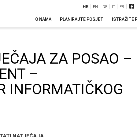
HR
EN
DE
IT
FR
O NAMA
PLANIRAJTE POSJET
ISTRAŽITE 
JEČAJA ZA POSAO –
ENT –
R INFORMATIČKOG
TATI NATJEČAJA