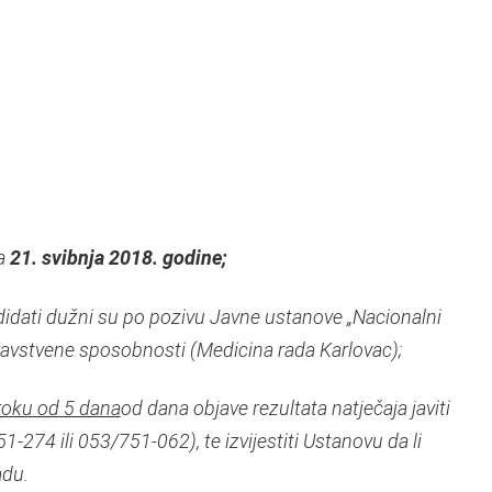
na
21. svibnja 2018. godine;
ndidati dužni su po pozivu Javne ustanove „Nacionalni
zdravstvene sposobnosti (Medicina rada Karlovac);
roku od 5 dana
od dana objave rezultata natječaja javiti
-274 ili 053/751-062), te izvijestiti Ustanovu da li
adu.