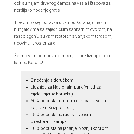
dok su najam drvenog čamca na vesla i štapova za
nordijsko hodanje gratis.
Tijekom vašeg boravka u kampu Korana, u našim
bungalovima sa zajedničkim sanitarnim čvorom, na
raspolaganju su vam restoran s vanjskom terasom,
trgovina i prostor za grill.
Želimo vam odmor za pamćenje u predivnoj prirodi
kampa Korana!
2 noćenja s doručkom
ulaznicu za Nacionalni park (vrijedi za
cijelo vrijeme boravka)
50 % popusta na najam čamca na vesla
na jezeru Kozjak (1 sat)
15 % popusta na ručak ili večeru
u restoranu kampa
10 % popusta na jahanje i vožnju kočijom