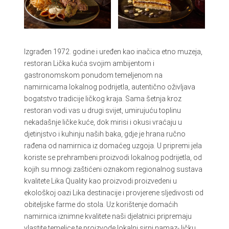
Izgrađen 1972. godine i uređen kao inačica etno muzeja,
restoran Lička kuća svojim ambijentom i
gastronomskom ponudom temeljenom na
namirnicama lokalnog podrijetla, autentično oživljava
bogatstvo tradicije ličkog kraja. Sama šetnja kroz
restoran vodi vas u drugi svijet, umirujuću toplinu
nekadašnje ličke kuće, dok mirisi i okusi vraćaju u
djetinjstvo i kuhinju naših baka, gdje je hrana ručno
rađena od namirnica iz domaćeg uzgoja. U pripremi jela
koriste se prehrambeni proizvodi lokalnog podrijetla, od
kojih su mnogi zaštićeni oznakom regionalnog sustava
kvalitete Lika Quality kao proizvodi proizvedeni u
ekološkoj oazi Lika destinacije i provjerene sljedivosti od
obiteljske farme do stola. Uz korištenje domaćih
namirnica iznimne kvalitete naši djelatnici pripremaju
vlastite temeljce te proizvode lokalni sirni namaz- ličku