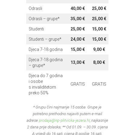
Odrasli
40,00 €
25,00 €
Odrasli – grupe*
35,00 €
25,00
€
Studenti
25,00
€
15,00
€
Studenti – grupe*
24,00
€
15,00
€
Djeca 7-18 godina
15,00
€
9,00
€
Djeca 7-18 godina
13,00
€
8,00
€
– grupe*
Djeca do 7 godina
i osobe
GRATIS
GRATIS
s invaliditetom
preko 50%
* Grupu čini najmanje 15 osoba. Grupe je
potrebno prethodno najaviti putem e-mail
adrese
prodaja@np-plitvicka-jezera.hr
, najkasnije
2 dana prije dolaska; ** Od 01.09. – 30.09. cijena
A vrijedi do 16 sati, cijena B poslije 16 sati.