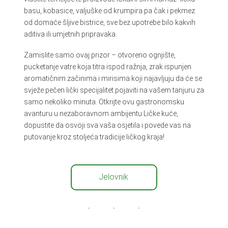
basu, kobasice, valjuške od krumpira pa čak i pekmez
od domaće šljive bistrice, sve bez upotrebe bilo kakvih
aditiva ili umjetnih pripravaka.
Zamislite samo ovaj prizor – otvoreno ognjište,
pucketanje vatre koja titra ispod ražnja, zrak ispunjen
aromatičnim začinima i mirisima koji najavljuju da će se
svježe pečen lički specijalitet pojaviti na vašem tanjuru za
samo nekoliko minuta. Otkrijte ovu gastronomsku
avanturu u nezaboravnom ambijentu Ličke kuće,
dopustite da osvoji sva vaša osjetila i povede vas na
putovanje kroz stoljeća tradicije ličkog kraja!
Jelovnik