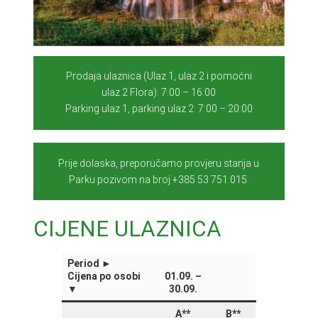
Prodaja ulaznica (Ulaz 1, ulaz 2 i pomoćni
ulaz 2 Flora): 7:00 – 16:00
Parking ulaz 1, parking ulaz 2: 7:00 – 20:00
Prije dolaska, preporučamo provjeru stanja u
Parku pozivom na broj +385 53 751 015.
CIJENE ULAZNICA
Period ►
Cijena po osobi
01.09. –
▼
30.09.
A**
B**