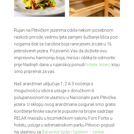
Rujan na Plitvičkim jezerima odiše nekom posebnom
raskoši prirode, vedrinu ljeta zamjeni šuštanje lišća pod
nogama dok se čarobne boje rane jeseni zrcale u 16
jedinstvenih jezera. Pozivamo Vas da doživite ovu
impresivnu harmoniju boja, mirisa i oblika te odmorite
prije hladnijih dana u rujanskoj ponudi
hotela Jezero
koju
smo pripremili za vas.
Naš aranžman uključuje 1, 2 ili 3 noćenja s
mogućnošću izbora usluge s doručkom ili
polupansionom te ulaznicu u Nacionalni park Plitvička
jezera. U sklopu ovog aranžmana osigurali smo gratis
korištenje finske saune te popuste na brojne sadržaje:
RELAX masažu u kozmetičkom salonu Fors Fortis u
hotelu, usluge u adrenalinskom parku Plitvice i popust
na ulaznicu za
Baraćeve špilje i Speleon – centar