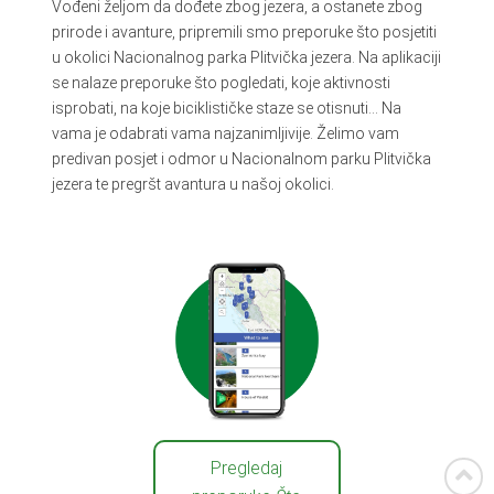
Vođeni željom da dođete zbog jezera, a ostanete zbog
Accept cookies
prirode i avanture, pripremili smo preporuke što posjetiti
u okolici Nacionalnog parka Plitvička jezera. Na aplikaciji
se nalaze preporuke što pogledati, koje aktivnosti
isprobati, na koje biciklističke staze se otisnuti… Na
vama je odabrati vama najzanimljivije. Želimo vam
predivan posjet i odmor u Nacionalnom parku Plitvička
jezera te pregršt avantura u našoj okolici.
Pregledaj