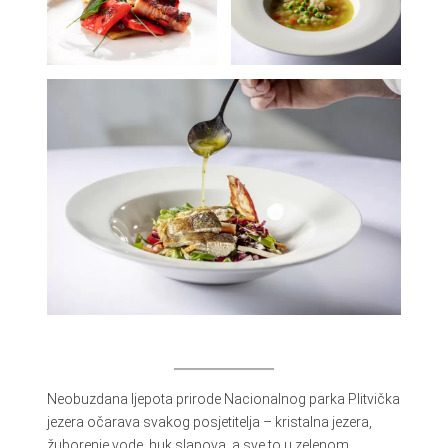
Neobuzdana ljepota prirode Nacionalnog parka Plitvička
jezera očarava svakog posjetitelja – kristalna jezera,
žuborenje vode, huk slapova, a sve to u zelenom