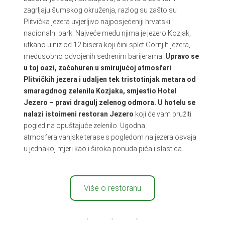
zagrljaju šumskog okruženja, razlog su zašto su
Plitvička jezera uvjerljivo najposjećeniji hrvatski
nacionalni park. Najveće među njima je jezero Kozjak,
utkano u niz od 12 bisera koji čini splet Gornjih jezera,
međusobno odvojenih sedrenim barijerama.
Upravo se
u toj oazi, začahuren u smirujućoj atmosferi
Plitvičkih jezera i udaljen tek tristotinjak metara od
smaragdnog zelenila Kozjaka, smjestio Hotel
Jezero – pravi dragulj zelenog odmora. U hotelu se
nalazi istoimeni restoran Jezero
koji će vam pružiti
pogled na opuštajuće zelenilo. Ugodna
atmosfera vanjske terase s pogledom na jezera osvaja
u jednakoj mjeri kao i široka ponuda pića i slastica.
Više o restoranu