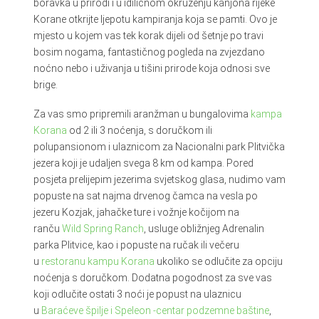
boravka u prirodi i u idiličnom okruženju kanjona rijeke
Korane otkrijte ljepotu kampiranja koja se pamti. Ovo je
mjesto u kojem vas tek korak dijeli od šetnje po travi
bosim nogama, fantastičnog pogleda na zvjezdano
noćno nebo i uživanja u tišini prirode koja odnosi sve
brige.
Za vas smo pripremili aranžman u bungalovima
kampa
Korana
od 2 ili 3 noćenja, s doručkom ili
polupansionom i ulaznicom za Nacionalni park Plitvička
jezera koji je udaljen svega 8 km od kampa. Pored
posjeta prelijepim jezerima svjetskog glasa, nudimo vam
popuste na sat najma drvenog čamca na vesla po
jezeru Kozjak, jahačke ture i vožnje kočijom na
ranču
Wild Spring Ranch
, usluge obližnjeg Adrenalin
parka Plitvice, kao i popuste na ručak ili večeru
u
restoranu kampu Korana
ukoliko se odlučite za opciju
noćenja s doručkom. Dodatna pogodnost za sve vas
koji odlučite ostati 3 noći je popust na ulaznicu
u
Baraćeve špilje i Speleon -centar podzemne baštine
,