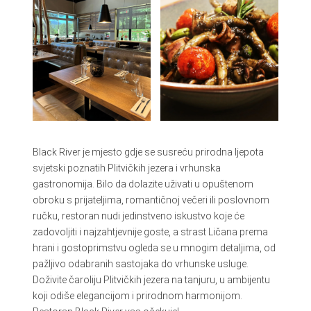
Black River je mjesto gdje se susreću prirodna ljepota
svjetski poznatih Plitvičkih jezera i vrhunska
gastronomija. Bilo da dolazite uživati u opuštenom
obroku s prijateljima, romantičnoj večeri ili poslovnom
ručku, restoran nudi jedinstveno iskustvo koje će
zadovoljiti i najzahtjevnije goste, a strast Ličana prema
hrani i gostoprimstvu ogleda se u mnogim detaljima, od
pažljivo odabranih sastojaka do vrhunske usluge.
Doživite čaroliju Plitvičkih jezera na tanjuru, u ambijentu
koji odiše elegancijom i prirodnom harmonijom.