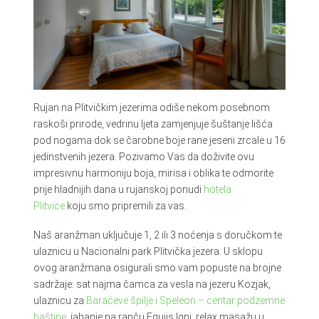
Rujan na Plitvičkim jezerima odiše nekom posebnom
raskoši prirode, vedrinu ljeta zamjenjuje šuštanje lišća
pod nogama dok se čarobne boje rane jeseni zrcale u 16
jedinstvenih jezera. Pozivamo Vas da doživite ovu
impresivnu harmoniju boja, mirisa i oblika te odmorite
prije hladnijih dana u rujanskoj ponudi
hotela
Plitvice
koju smo pripremili za vas.
Naš aranžman uključuje 1, 2 ili 3 noćenja s doručkom te
ulaznicu u Nacionalni park Plitvička jezera. U sklopu
ovog aranžmana osigurali smo vam popuste na brojne
sadržaje: sat najma čamca za vesla na jezeru Kozjak,
ulaznicu za
Baraćeve špilje i Speleon – centar podzemne
baštine
, jahanje na ranču Equiis Igni, relax masažu u