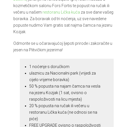
kozmetičkom salonu Fors Fortis te popust na ručak ili
večeru u našem
restoranu Lička kuća
za sve dane vašeg
boravka. Za boravak od tri noćenja, uz sve navedene
popuste nudimo Vam gratis sat najma čamca na jezeru
Kozjak.
Odmorite se u očaravajućoj ljepoti prirode i zakoračite u
jesen na Plitvičkim jezerima!
1 noćenje s doručkom
ulaznicu za Nacionalni park (vrijedi za
cijelo vrijeme boravka)
50 % popusta na najam čamca na vesla
na jezeru Kozjak (1 sat, ovisno o
raspoloživosti na licu mjesta)
20 % popusta na ručak ili večeru u
restoranu Lička kuća (ne odnosi se na
piće)
FREE UPGRADE ovisno o raspoloživosti