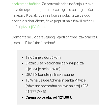
podzemne baštine
. Za boravak od tri noćenja, uz sve
navedene popuste, nudimo vam gratis sat najma čamca
na jezeru Kozjak. Sve vas koji se odlučite za uslugu
noćenja s doručkom, čeka popust na ručak ili večeru u
našoj
pizzeriji Vučnica
.
Odmorite se u očaravajućoj ljepoti prirode i zakoračite u
jesen na Plitvičkim jezerima!
1 noćenje s doručkom
ulaznicu za Nacionalni park (vrijedi za
cijelo vrijeme boravka)
GRATIS korištenje finske saune
15 % na usluge Adrenalin parka Plitvice
(obvezna prethodna najava na broj +385
91 177 7445)
Cijena po osobi: od
121,00 €