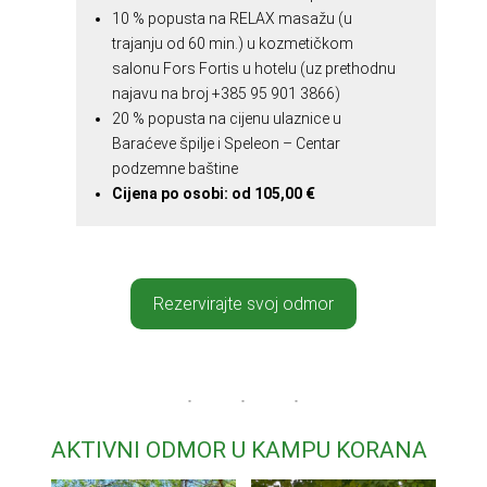
10 % popusta na RELAX masažu (u
trajanju od 60 min.) u kozmetičkom
salonu Fors Fortis u hotelu (uz prethodnu
najavu na broj +385 95 901 3866)
20 % popusta na cijenu ulaznice u
Baraćeve špilje i Speleon – Centar
podzemne baštine
Cijena po osobi: od
105,00 €
Rezervirajte svoj odmor
AKTIVNI ODMOR U KAMPU KORANA