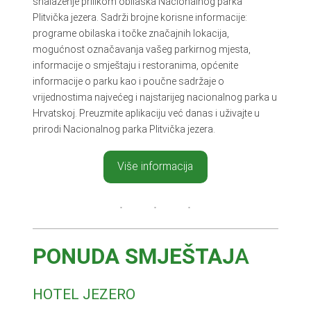
snalaženje prilikom obilaska Nacionalnog parka
Plitvička jezera. Sadrži brojne korisne informacije:
programe obilaska i točke značajnih lokacija,
mogućnost označavanja vašeg parkirnog mjesta,
informacije o smještaju i restoranima, općenite
informacije o parku kao i poučne sadržaje o
vrijednostima najvećeg i najstarijeg nacionalnog parka u
Hrvatskoj. Preuzmite aplikaciju već danas i uživajte u
prirodi Nacionalnog parka Plitvička jezera.
Više informacija
PONUDA SMJEŠTAJ
A
HOTEL JEZERO