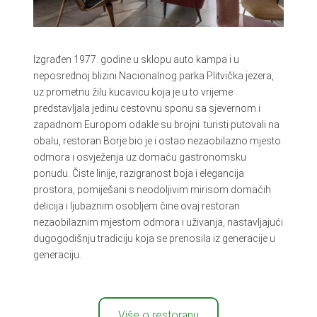
Izgrađen 1977. godine u sklopu auto kampa i u
neposrednoj blizini Nacionalnog parka Plitvička jezera,
uz prometnu žilu kucavicu koja je u to vrijeme
predstavljala jedinu cestovnu sponu sa sjevernom i
zapadnom Europom odakle su brojni turisti putovali na
obalu, restoran Borje bio je i ostao nezaobilazno mjesto
odmora i osvježenja uz domaću gastronomsku
ponudu. Čiste linije, razigranost boja i elegancija
prostora, pomiješani s neodoljivim mirisom domaćih
delicija i ljubaznim osobljem čine ovaj restoran
nezaobilaznim mjestom odmora i uživanja, nastavljajući
dugogodišnju tradiciju koja se prenosila iz generacije u
generaciju.
Više o restoranu