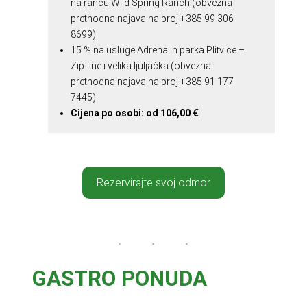
na ranču Wild Spring Ranch (obvezna
prethodna najava na broj +385 99 306
8699)
15 % na usluge Adrenalin parka Plitvice –
Zip-line i velika ljuljačka (obvezna
prethodna najava na broj +385 91 177
7445)
Cijena po osobi: od
106,00 €
Rezervirajte svoj odmor
GASTRO PONUDA