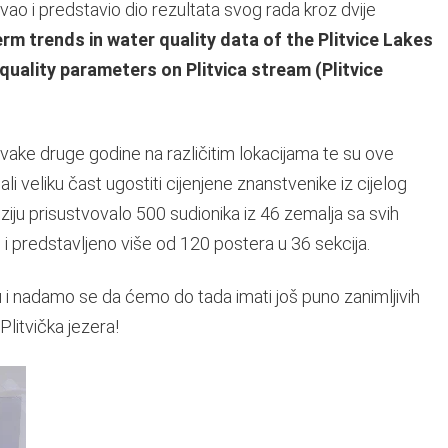
vao i predstavio dio rezultata svog rada kroz dvije
rm trends in water quality data of the Plitvice Lakes
 quality parameters on Plitvica stream (Plitvice
vake druge godine na različitim lokacijama te su ove
li veliku čast ugostiti cijenjene znanstvenike iz cijelog
iju prisustvovalo 500 sudionika iz 46 zemalja sa svih
i predstavljeno više od 120 postera u 36 sekcija.
 i nadamo se da ćemo do tada imati još puno zanimljivih
Plitvička jezera!