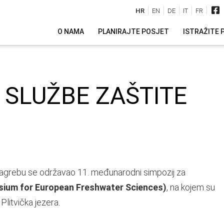
HR
EN
DE
IT
FR
O NAMA
PLANIRAJTE POSJET
ISTRAŽITE 
SLUŽBE ZAŠTITE
u Zagrebu se održavao 11. međunarodni simpozij za
sium for European Freshwater Sciences)
, na kojem su
litvička jezera.