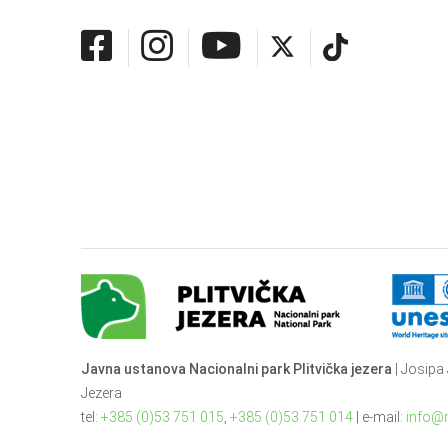
Javna ustanova Nacionalni park Plitvička jezera
| Josipa 
Jezera
tel:
+385 (0)53 751 015
,
+385 (0)53 751 014
| e-mail:
info@n