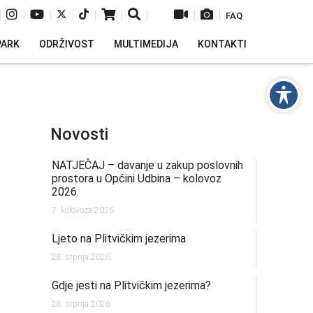
|
|
|
|
|
|
|
|
|
FAQ
PARK
ODRŽIVOST
MULTIMEDIJA
KONTAKTI
Novosti
NATJEČAJ – davanje u zakup poslovnih
prostora u Općini Udbina – kolovoz
2026.
7. kolovoza 2026.
Ljeto na Plitvičkim jezerima
28. srpnja 2026.
Gdje jesti na Plitvičkim jezerima?
28. srpnja 2026.