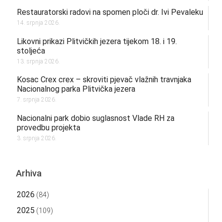
Restauratorski radovi na spomen ploči dr. Ivi Pevaleku
14. srpnja 2026.
Likovni prikazi Plitvičkih jezera tijekom 18. i 19.
stoljeća
13. srpnja 2026.
Kosac Crex crex – skroviti pjevač vlažnih travnjaka
Nacionalnog parka Plitvička jezera
7. srpnja 2026.
Nacionalni park dobio suglasnost Vlade RH za
provedbu projekta
3. srpnja 2026.
Arhiva
2026
(84)
2025
(109)