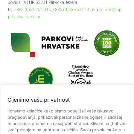
Jovića 19 | HR 53231 Plitvička Jezera
tel:
+385 (0)53 751 015
,
+385 (0)53 751 014
| e-mail:
info@np-
plitvicka-jezera.hr
Cijenimo vašu privatnost
Koristimo kolačiće kako bismo poboljšali vaše iskustvo
pregledavanja, prikazivali personalizirane oglase ili sadržaj
te analizirali promet na našoj web stranici. Klikom na „Prihvati
sve” pristajete na upotrebu kolačića. Svoju privolu možete u