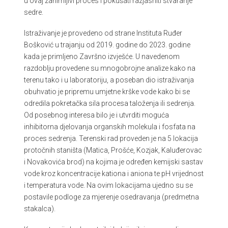
u ovaj zanimljivi proces i pokušati razjasniti stvaranje
sedre.
Istraživanje je provedeno od strane Instituta Ruđer
Bošković u trajanju od 2019. godine do 2023. godine
kada je primljeno Završno izvješće. U navedenom
razdoblju provedene su mnogobrojne analize kako na
terenu tako i u laboratoriju, a poseban dio istraživanja
obuhvatio je pripremu umjetne krške vode kako bi se
odredila pokretačka sila procesa taloženja ili sedrenja.
Od posebnog interesa bilo je i utvrditi moguća
inhibitorna djelovanja organskih molekula i fosfata na
proces sedrenja. Terenski rad proveden je na 5 lokacija
protočnih staništa (Matica, Prošće, Kozjak, Kaluđerovac
i Novakovića brod) na kojima je određen kemijski sastav
vode kroz koncentracije kationa i aniona te pH vrijednost
i temperatura vode. Na ovim lokacijama ujedno su se
postavile podloge za mjerenje osedravanja (predmetna
stakalca).