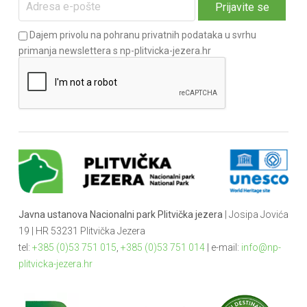
Dajem privolu na pohranu privatnih podataka u svrhu
primanja newslettera s np-plitvicka-jezera.hr
Javna ustanova Nacionalni park Plitvička jezera
| Josipa Jovića
19 | HR 53231 Plitvička Jezera
tel:
+385 (0)53 751 015
,
+385 (0)53 751 014
| e-mail:
info@np-
plitvicka-jezera.hr