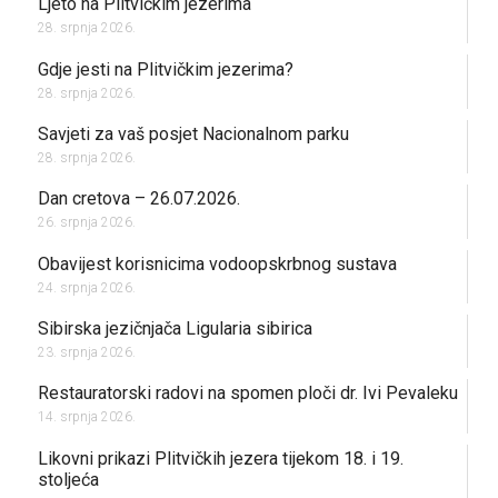
Ljeto na Plitvičkim jezerima
28. srpnja 2026.
Gdje jesti na Plitvičkim jezerima?
28. srpnja 2026.
Savjeti za vaš posjet Nacionalnom parku
28. srpnja 2026.
Dan cretova – 26.07.2026.
26. srpnja 2026.
Obavijest korisnicima vodoopskrbnog sustava
24. srpnja 2026.
Sibirska jezičnjača Ligularia sibirica
23. srpnja 2026.
Restauratorski radovi na spomen ploči dr. Ivi Pevaleku
14. srpnja 2026.
Likovni prikazi Plitvičkih jezera tijekom 18. i 19.
stoljeća