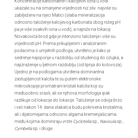
Koncentracije karbonatnih i kalcijevih iona u vodi
ukazale su na smanjene vrijednosti niz sliv: najviše su
zabilježene na rijeci Matici (slaba mineralizacija
odnosno taloženje kalcijevog karbonata zbog nižeg pH
pa je više ovakvih iona u vodi), a najniže na lokaciji
Novakovića brod gdje je intenzivno taloženje i više su
vrijednosti pH. Prema prikupljenim i analiziranim
podacima s umjetnih podloga, utvrđeno je kako je
sedrenje najsporije u razdoblju od studenog do ožujka, a
najizraženije u ljetnom razdoblju (od lipnja do kolovoza).
Ujedno je na podlogama utvrđena dominantna
zastupljenost kalcita te su putem elektronske
mikroskopije promatrani kristali kalcita koji su
međusobno srasli, ali se njihova morfologija ipak
razlikuje od lokacije do lokacije. Taloženje se odvija brzo
i već nakon 14. dana stakalca budu pokrivena kristalima,
ali i dijatomejama odnosno algama kremenjašicama
među kojima dominiraju vrste
Cyclotella
sp.,
Navicula
sp.,
Cymbella
sp. i druge.