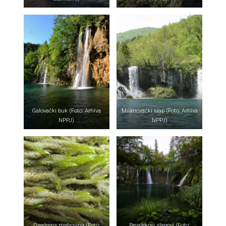
Galovački buk (Foto: Arhiva
Milanovački slap (Foto: Arhiva
NPPJ)
NPPJ)
Osedrena mahovina (Foto:
Pevalekovi slapovi (Foto: