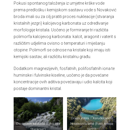
Pokusi spontanog taloženja iz umjetne krške vode
prema predlošku i kemijskom sastavu vode s Novaković
broda imali su za cilj pratiti proces nukleacije (stvaranja
kristalnih jezgri) kalcijevog karbonata uz određivanje
morfologije kristala. Uočeno je formiranje tri različita
polimorfa kalcijevog karbonata: kalcit, aragonit i vaterit s
različitim udjelima ovisno o temperaturi i miješanju
otopine. Polimorfi se odnose na kristale koji imaju isti
kemijski sastav, ali različitu kristalnu građu.
Dodatkom magnezijevih, fosfatnih, polifosfatnih iona te
huminske i fulvinske kiseline, uočeno je da povećane
koncentracije ovih aditiva povećavaju i udio kalcita koji
postaje dominantni kristal.
Donja jezera – Kaluđerovac i
Dio Velikih kaskada (Foto: Igor
Novakovića brod (Foto: Arhiva
Stanković)
NPPJ)