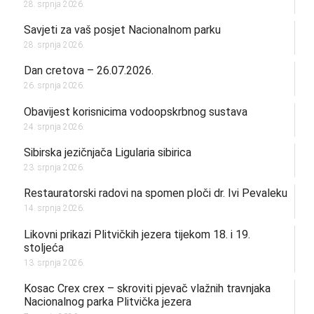
28. srpnja 2026.
Savjeti za vaš posjet Nacionalnom parku
28. srpnja 2026.
Dan cretova – 26.07.2026.
26. srpnja 2026.
Obavijest korisnicima vodoopskrbnog sustava
24. srpnja 2026.
Sibirska jezičnjača Ligularia sibirica
23. srpnja 2026.
Restauratorski radovi na spomen ploči dr. Ivi Pevaleku
14. srpnja 2026.
Likovni prikazi Plitvičkih jezera tijekom 18. i 19.
stoljeća
13. srpnja 2026.
Kosac Crex crex – skroviti pjevač vlažnih travnjaka
Nacionalnog parka Plitvička jezera