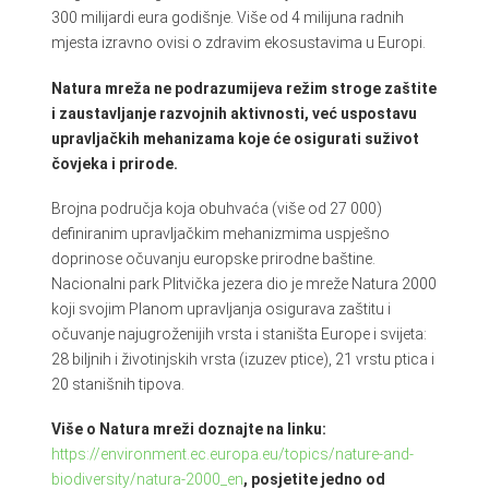
300 milijardi eura godišnje. Više od 4 milijuna radnih
mjesta izravno ovisi o zdravim ekosustavima u Europi.
Natura mreža ne podrazumijeva režim stroge zaštite
i zaustavljanje razvojnih aktivnosti, već uspostavu
upravljačkih mehanizama koje će osigurati suživot
čovjeka i prirode.
Brojna područja koja obuhvaća (više od 27 000)
definiranim upravljačkim mehanizmima uspješno
doprinose očuvanju europske prirodne baštine.
Nacionalni park Plitvička jezera dio je mreže Natura 2000
koji svojim Planom upravljanja osigurava zaštitu i
očuvanje najugroženijih vrsta i staništa Europe i svijeta:
28 biljnih i životinjskih vrsta (izuzev ptice), 21 vrstu ptica i
20 stanišnih tipova.
Više o Natura mreži doznajte na linku:
https://environment.ec.europa.eu/topics/nature-and-
biodiversity/natura-2000_en
, posjetite jedno od