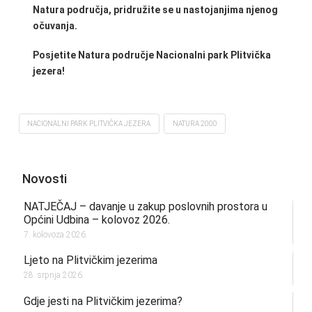
Natura područja, pridružite se u nastojanjima njenog
očuvanja.
Posjetite Natura područje Nacionalni park Plitvička
jezera!
NACIONALNI PARK PLITVIČKA JEZERA
NATURA 2000
Novosti
NATJEČAJ – davanje u zakup poslovnih prostora u
Općini Udbina – kolovoz 2026.
7. kolovoza 2026.
Ljeto na Plitvičkim jezerima
28. srpnja 2026.
Gdje jesti na Plitvičkim jezerima?