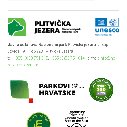
Javna ustanova Nacionalni park Plitvička jezera
| Josipa
Jovića 19 | HR 53231 Plitvička Jezera
tel:
+385 (0)53 751 015
,
+385 (0)53 751 014
| e-mail:
info@np-
plitvicka-jezera.hr