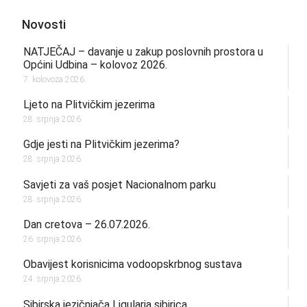
Novosti
NATJEČAJ – davanje u zakup poslovnih prostora u
Općini Udbina – kolovoz 2026.
7. kolovoza 2026.
Ljeto na Plitvičkim jezerima
28. srpnja 2026.
Gdje jesti na Plitvičkim jezerima?
28. srpnja 2026.
Savjeti za vaš posjet Nacionalnom parku
28. srpnja 2026.
Dan cretova – 26.07.2026.
26. srpnja 2026.
Obavijest korisnicima vodoopskrbnog sustava
24. srpnja 2026.
Sibirska jezičnjača Ligularia sibirica