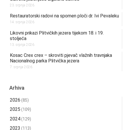
23. srpnja 2026.
Restauratorski radovi na spomen ploči dr. Ivi Pevaleku
14. srpnja 2026.
Likovni prikazi Plitvičkih jezera tijekom 18. i 19.
stoljeća
13. srpnja 2026.
Kosac Crex crex – skroviti pjevač vlažnih travnjaka
Nacionalnog parka Plitvička jezera
7. srpnja 2026.
Arhiva
2026
(85)
2025
(109)
2024
(129)
2023
(113)