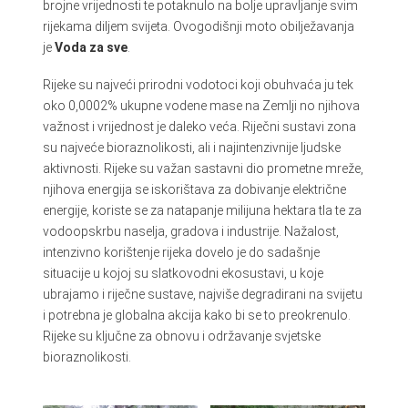
brojne vrijednosti te potaknulo na bolje upravljanje svim
rijekama diljem svijeta. Ovogodišnji moto obilježavanja
je
Voda za sve
.
Rijeke su najveći prirodni vodotoci koji obuhvaća ju tek
oko 0,0002% ukupne vodene mase na Zemlji no njihova
važnost i vrijednost je daleko veća. Riječni sustavi zona
su najveće bioraznolikosti, ali i najintenzivnije ljudske
aktivnosti. Rijeke su važan sastavni dio prometne mreže,
njihova energija se iskorištava za dobivanje električne
energije, koriste se za natapanje milijuna hektara tla te za
vodoopskrbu naselja, gradova i industrije. Nažalost,
intenzivno korištenje rijeka dovelo je do sadašnje
situacije u kojoj su slatkovodni ekosustavi, u koje
ubrajamo i riječne sustave, najviše degradirani na svijetu
i potrebna je globalna akcija kako bi se to preokrenulo.
Rijeke su ključne za obnovu i održavanje svjetske
bioraznolikosti.