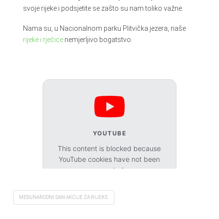
svoje rijeke i podsjetite se zašto su nam toliko važne.
Nama su, u Nacionalnom parku Plitvička jezera, naše
rijeke i rječice
nemjerljivo bogatstvo.
YOUTUBE
This content is blocked because
YouTube cookies have not been
accepted.
Accept cookies
MEĐUNARODNI DAN AKCIJE ZA RIJEKE