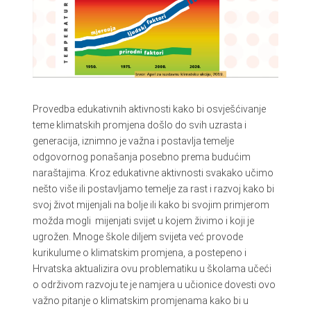
Provedba edukativnih aktivnosti kako bi osvješćivanje
teme klimatskih promjena došlo do svih uzrasta i
generacija, iznimno je važna i postavlja temelje
odgovornog ponašanja posebno prema budućim
naraštajima. Kroz edukativne aktivnosti svakako učimo
nešto više ili postavljamo temelje za rast i razvoj kako bi
svoj život mijenjali na bolje ili kako bi svojim primjerom
možda mogli mijenjati svijet u kojem živimo i koji je
ugrožen. Mnoge škole diljem svijeta već provode
kurikulume o klimatskim promjena, a postepeno i
Hrvatska aktualizira ovu problematiku u školama učeći
o održivom razvoju te je namjera u učionice dovesti ovo
važno pitanje o klimatskim promjenama kako bi u