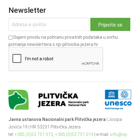
Newsletter
Dajem privolu na pohranu privatnih podataka u svrhu
primanja newslettera s np-plitvicka-jezera.hr
Javna ustanova Nacionalni park Plitvička jezera
| Josipa
Jovića 19 | HR 53231 Plitvička Jezera
tel:
+385 (0)53 751 015
,
+385 (0)53 751 014
| e-mail:
info@np-