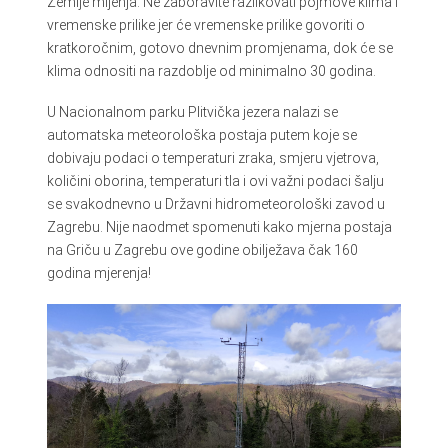
Zemlje mijenja. Ne zaboravite razlikovati pojmove klima i
vremenske prilike jer će vremenske prilike govoriti o
kratkoročnim, gotovo dnevnim promjenama, dok će se
klima odnositi na razdoblje od minimalno 30 godina.
U Nacionalnom parku Plitvička jezera nalazi se
automatska meteorološka postaja putem koje se
dobivaju podaci o temperaturi zraka, smjeru vjetrova,
količini oborina, temperaturi tla i ovi važni podaci šalju
se svakodnevno u Državni hidrometeorološki zavod u
Zagrebu. Nije naodmet spomenuti kako mjerna postaja
na Griču u Zagrebu ove godine obilježava čak 160
godina mjerenja!