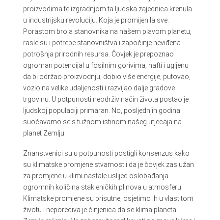
proizvodima te izgradnjom ta ljudska zajednica krenula
u industrijsku revoluciju. Koja je promijenila sve.
Porastom broja stanovnika na našem plavom planetu,
rasle su i potrebe stanovništva i započinje neviđena
potrošnja prirodnih resursa. Čovjek je prepoznao
ogroman potencijal u fosilnim gorivima, nafti i ugljenu
da bi održao proizvodnju, dobio više energije, putovao,
vozio na velike udaljenosti i razvijao dalje gradove i
trgovinu. U potpunosti neodrživ način života postao je
ljudskoj populaciji primaran. No, posljednjih godina
suočavamo se s tužnom istinom našeg utjecaja na
planet Zemlju.
Znanstvenici su u potpunosti postigli konsenzus kako
su klimatske promjene stvarnost i da je čovjek zaslužan
za promjene u klimi nastale uslijed oslobađanja
ogromnih količina stakleničkih plinova u atmosferu.
Klimatske promjene su prisutne, osjetimo ih u vlastitom
životu i neporeciva je činjenica da se klima planeta