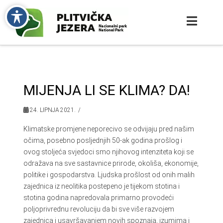
MIJENJA LI SE KLIMA? DA!
24. LIPNJA 2021.
Klimatske promjene neporecivo se odvijaju pred našim
očima, posebno posljednjih 50-ak godina prošlog i
ovog stoljeća svjedoci smo njihovog intenziteta koji se
odražava na sve sastavnice prirode, okoliša, ekonomije,
politike i gospodarstva. Ljudska prošlost od onih malih
zajednica iz neolitika postepeno je tijekom stotina i
stotina godina napredovala primarno provodeći
poljoprivrednu revoluciju da bi sve više razvojem
zajednica i usavršavanjem novih spoznaja, izumima i