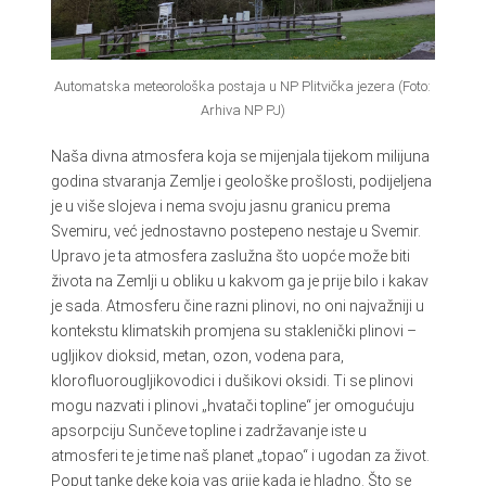
Automatska meteorološka postaja u NP Plitvička jezera (Foto:
Arhiva NP PJ)
Naša divna atmosfera koja se mijenjala tijekom milijuna
godina stvaranja Zemlje i geološke prošlosti, podijeljena
je u više slojeva i nema svoju jasnu granicu prema
Svemiru, već jednostavno postepeno nestaje u Svemir.
Upravo je ta atmosfera zaslužna što uopće može biti
života na Zemlji u obliku u kakvom ga je prije bilo i kakav
je sada. Atmosferu čine razni plinovi, no oni najvažniji u
kontekstu klimatskih promjena su staklenički plinovi –
ugljikov dioksid, metan, ozon, vodena para,
klorofluorougljikovodici i dušikovi oksidi. Ti se plinovi
mogu nazvati i plinovi „hvatači topline“ jer omogućuju
apsorpciju Sunčeve topline i zadržavanje iste u
atmosferi te je time naš planet „topao“ i ugodan za život.
Poput tanke deke koja vas grije kada je hladno. Što se