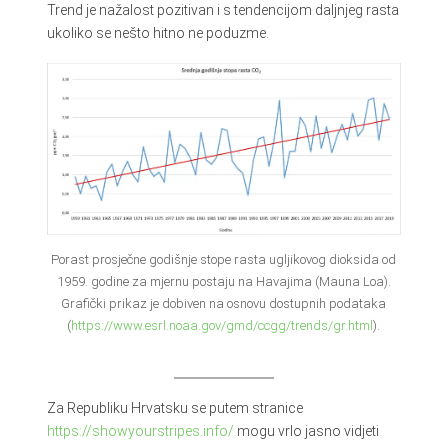
Trend je nažalost pozitivan i s tendencijom daljnjeg rasta
ukoliko se nešto hitno ne poduzme.
Porast prosječne godišnje stope rasta ugljikovog dioksida od
1959. godine za mjernu postaju na Havajima (Mauna Loa).
Grafički prikaz je dobiven na osnovu dostupnih podataka
(
https://www.esrl.noaa.gov/gmd/ccgg/trends/gr.html
).
Za Republiku Hrvatsku se putem stranice
https://showyourstripes.info/
mogu vrlo jasno vidjeti