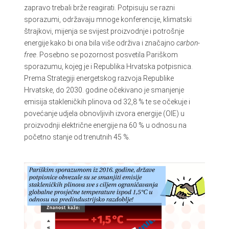
zapravo trebali brže reagirati. Potpisuju se razni
sporazumi, održavaju mnoge konferencije, klimatski
štrajkovi, mijenja se svijest proizvodnje i potrošnje
energije kako bi ona bila više održiva i značajno
carbon-
free
. Posebno se pozornost posvetila Pariškom
sporazumu, kojeg je i Republika Hrvatska potpisnica.
Prema Strategiji energetskog razvoja Republike
Hrvatske, do 2030. godine očekivano je smanjenje
emisija stakleničkih plinova od 32,8 % te se očekuje i
povećanje udjela obnovljivih izvora energije (OIE) u
proizvodnji električne energije na 60 % u odnosu na
početno stanje od trenutnih 45 %.