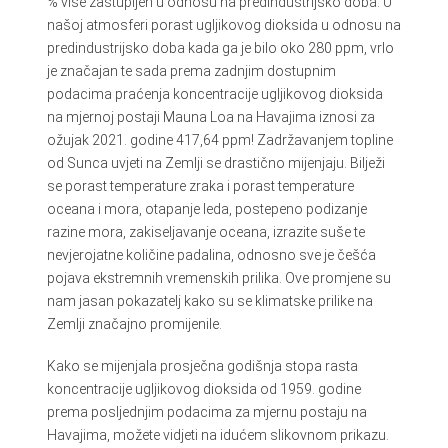
% više zastupljen u odnosu na predindustrijsko doba. U
našoj atmosferi porast ugljikovog dioksida u odnosu na
predindustrijsko doba kada ga je bilo oko 280 ppm, vrlo
je značajan te sada prema zadnjim dostupnim
podacima praćenja koncentracije ugljikovog dioksida
na mjernoj postaji Mauna Loa na Havajima iznosi za
ožujak 2021. godine 417,64 ppm! Zadržavanjem topline
od Sunca uvjeti na Zemlji se drastično mijenjaju. Bilježi
se porast temperature zraka i porast temperature
oceana i mora, otapanje leda, postepeno podizanje
razine mora, zakiseljavanje oceana, izrazite suše te
nevjerojatne količine padalina, odnosno sve je češća
pojava ekstremnih vremenskih prilika. Ove promjene su
nam jasan pokazatelj kako su se klimatske prilike na
Zemlji značajno promijenile.
Kako se mijenjala prosječna godišnja stopa rasta
koncentracije ugljikovog dioksida od 1959. godine
prema posljednjim podacima za mjernu postaju na
Havajima, možete vidjeti na idućem slikovnom prikazu.