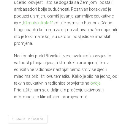
učenici osvijestili što se događa sa Zemljom i postali
ambasadori bolje budućnosti. Pozitivan korak već je
poduzet u smjeru osmišljavanja zanimljive edukativne
igre
„Klimatski kolaž“
koju je osmislio Francuz Cèdric
Ringenbach i koja ima za cilj na zabavan način objasniti
što je to klima te koji su uzroci i posljedice klimatskih
promjena.
Nacionalni park Plitvička jezera svakako je osvijestio
važnost pitanja utjecaja klimatskih promjena, i kroz
edukativne radionice nastojat ćemo što više djeci i
mladima približiti ovu tematiku. Kako je bilo na jednoj od
takvih edukativnih radionica provjerite na
ovdje
.
Pridružite nam se u daljnjem praćenju aktivnosti i
informacija o klimatskim promjenama!
KLIMATSKE PROMJENE