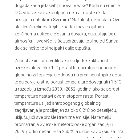
događa kada je takvih plinova previše? Kada su emisije
CO
vrlo velike i tako otpuštene u atmosferu? Da li
2
nestaju u dubokom Svemiru? Nažalost, ne nestaju. Ovi
staklenički plinovi kojih je sada u nevjerojatnim
količinama uslijed djelovanja čovjeka, nakupljaju se u
atmosferi i sve više i više zadržavaju toplinu od Sunca
dok se nešto topline ipak i dalje otpušta.
Znanstvenici su utvrdili kako su ljudske aktivnosti
uzrokovale za oko 1°C porast temperature, odnosno
globalno zatopljenje u odnosu na predindustrijsko doba
te da će vjerojatno porast temperature dosegnuti i 1,5°C
u razdoblju između 2030. i 2052. godine, ako se porast
temperature nastavi ovom stopom rasta. Porast
temperature uslijed antropogenog globalnog
zagrijavanja je procijenjen za oko 0,2°C po desetljeću,
uključujući sve prošle i trenutne emisije. Na temelju
promatranja Svjetske meteorološke organizacije, u
2019. godini metan je za 260 %, a didušikov oksid za 123