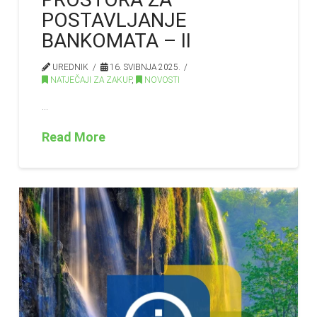
POSTAVLJANJE
BANKOMATA – II
UREDNIK
16. SVIBNJA 2025.
NATJEČAJI ZA ZAKUP
,
NOVOSTI
…
Read More