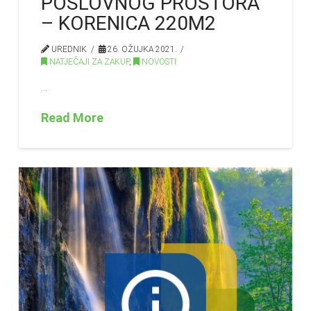
POSLOVNOG PROSTORA
– KORENICA 220M2
UREDNIK
26. OŽUJKA 2021.
NATJEČAJI ZA ZAKUP
,
NOVOSTI
…
Read More